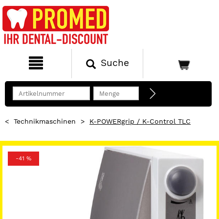
Suche
<
Technikmaschinen
>
K-POWERgrip / K-Control TLC
-41 %