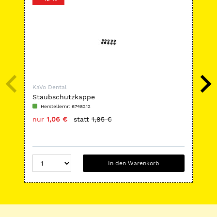
KaVo Dental
KaV
Staubschutzkappe
MA
Herstellernr: 6748212
H
nur
1,06 €
statt
1,85 €
nu
In den Warenkorb