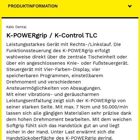
Technische Daten:
PRODUKTINFORMATION
Drehzahlbereich: 1.000 - 50.000 UpM (Rechtslauf)
Drehzahlbereich: 1.000 - 5.000 UpM (Linkslauf)
Drehmoment: max. 7,0 Ncm
Leistung: max. 150 W
KaVo Dental
Spannsystem: Spannzangenwechsel mit Werkzeug
K-POWERgrip / K-Control TLC
Leistungsstarkes Gerät mit Rechts-/Linkslauf. Die
Funktionssteuerung des K-POWERgrip erfolgt
wahlweise direkt über die zentrale Tischeinheit oder
über ein angeschlossenes Knie- oder Fußsteuergerät.
Steuergerät mit Vier-Farben-Display, vier
speicherbaren Programmen, einstellbarem
Drehmoment und verschiedenen
Ansteuermöglichkeiten von Absaugungen.
Mit einer vibrations- und geräuscharmen
Leistungsentfaltung zeigt sich der K-POWERgrip von
seiner starken Seite. Mit max. 7 Ncm und 50.000/min
lassen sich alle gängigen Materialien sehr präzise dank
dem hohen Drehmoment bearbeiten. Mit dem weichen
Softgrip fühlt sich das Handstück gut an und liegt
sicher in der Hand. Unter Last erwärmt sich die
Handstückoberfläche des K-POWERgrip gering.