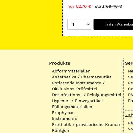
nur
52,70 €
statt
69,45 €
In den Warenko
Produkte
Ser
Abformmaterialien
Ne
Anästhetika / Pharmazeutika
Se
Rotierende Instrumente /
Re
Okklusions-Prüfmittel
Co
Desinfektions- / Reinigungsmittel
FA
Hygiene- / Einwegartikel
Fr
Füllungsmaterialien
Prophylaxe
Zah
Instrumente
R
Prothetik / provisorische Kronen
Vo
Röntgen