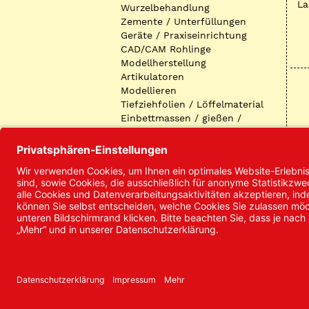
La
Wurzelbehandlung
Zemente / Unterfüllungen
Geräte / Praxiseinrichtung
CAD/CAM Rohlinge
Modellherstellung
Artikulatoren
Modellieren
Tiefziehfolien / Löffelmaterial
Einbettmassen / gießen /
ausbetten / löten
Oberflächenbearbeitung
Keramik
Verblendmaterialien
Instrumente
Kieferorthopädie /
Klammerdrähte
Verschiedenes (Labor)
I