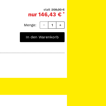
bereich von 385‒515 nm.
schwarz
statt
208,00 €
nur
146,43 €
*
Menge:
In den Warenkorb