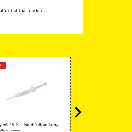
ller lichthärtenden
%
-26 %
Ivoclar
yle® 16 % - Nachfüllpackung
Helioseal® F Plus, Cavifil
ellernr: 756181
Herstellernr: 686771AN