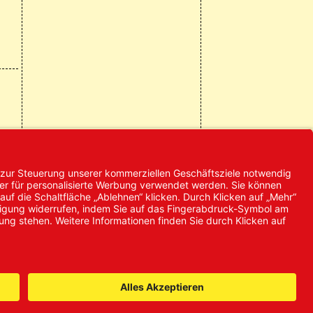
© 2024 Promed
Vertriebsgesellschaft mbH | Alle
Rechte vorbehalten
* Alle Preise zzgl. gesetzlicher
Mehrwertsteuer
it