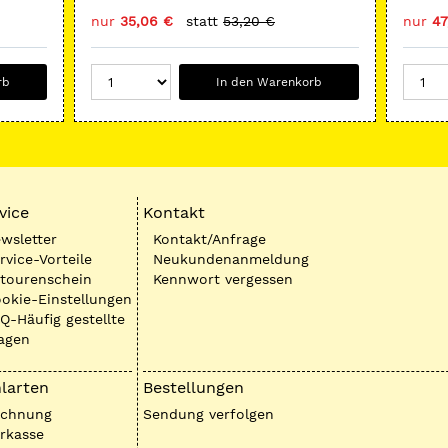
nur
35,06 €
statt
53,20 €
nur
47
rb
In den Warenkorb
vice
Kontakt
wsletter
Kontakt/Anfrage
rvice-Vorteile
Neukundenanmeldung
tourenschein
Kennwort vergessen
okie-Einstellungen
Q-Häufig gestellte
agen
larten
Bestellungen
echnung
Sendung verfolgen
rkasse