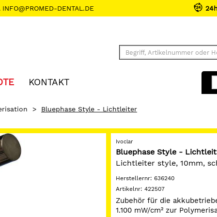
INFO@PROMED-DENTAL.DE
24
OTE
KONTAKT
risation
>
Bluephase Style - Lichtleiter
Ivoclar
Bluephase Style - Lichtleit
Lichtleiter style, 10mm, s
Herstellernr:
636240
Artikelnr:
422507
Zubehör für die akkubetrie
1.100 mW/cm² zur Polymerisat