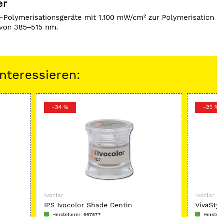
er
Polymerisationsgeräte mit 1.100 mW/cm² zur Polymerisation a
 von 385‒515 nm.
nteressieren:
-34 %
-25 
Ivoclar
Ivoclar
IPS Ivocolor Shade Dentin
VivaSt
Herstellernr: 667677
Herst