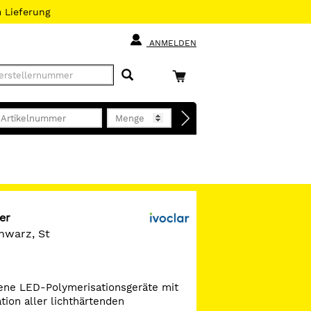
h
Lieferung
ANMELDEN
er
chwarz, St
bene LED-Polymerisationsgeräte mit
ion aller lichthärtenden