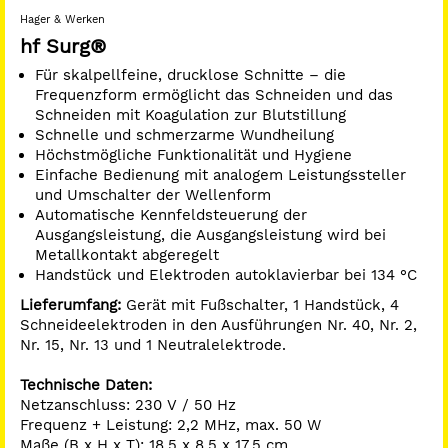
Gewicht: ca. 1,6 kg
Hager & Werken
hf Surg®
Für skalpellfeine, drucklose Schnitte – die
Frequenzform ermöglicht das Schneiden und das
Schneiden mit Koagulation zur Blutstillung
Schnelle und schmerzarme Wundheilung
Höchstmögliche Funktionalität und Hygiene
Einfache Bedienung mit analogem Leistungssteller
und Umschalter der Wellenform
Automatische Kennfeldsteuerung der
Ausgangsleistung, die Ausgangsleistung wird bei
Metallkontakt abgeregelt
Handstück und Elektroden autoklavierbar bei 134 °C
Lieferumfang:
Gerät mit Fußschalter, 1 Handstück, 4
Schneideelektroden in den Ausführungen Nr. 40, Nr. 2,
Nr. 15, Nr. 13 und 1 Neutralelektrode.
Technische Daten:
Netzanschluss: 230 V / 50 Hz
Frequenz + Leistung: 2,2 MHz, max. 50 W
Maße (B x H x T): 18,5 x 8,5 x 17,5 cm