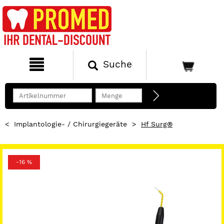
Suche
<
Implantologie- / Chirurgiegeräte
>
Hf Surg®
-16 %