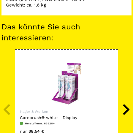
Gewicht: ca. 1,6 kg
Das könnte Sie auch
interessieren:
-
Hager & Werken
Hag
Carebrush® white - Display
Ha
Herstellernr: 635204
H
nur
38,54 €
nu