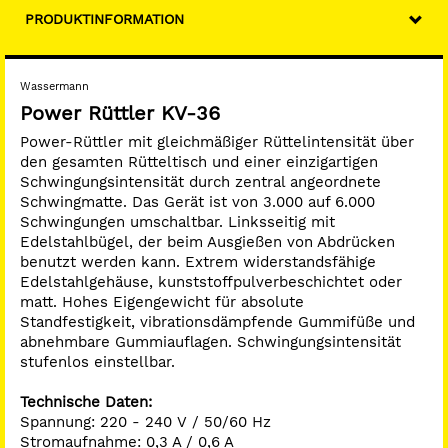
Maße Arbeitstisch 293 x 200 mm
PRODUKTINFORMATION
Gewicht: 10,9 kg
Wassermann
Power Rüttler KV-36
Power-Rüttler mit gleichmäßiger Rüttelintensität über
den gesamten Rütteltisch und einer einzigartigen
Schwingungsintensität durch zentral angeordnete
Schwingmatte. Das Gerät ist von 3.000 auf 6.000
Schwingungen umschaltbar. Linksseitig mit
Edelstahlbügel, der beim Ausgießen von Abdrücken
benutzt werden kann. Extrem widerstandsfähige
Edelstahlgehäuse, kunststoffpulverbeschichtet oder
matt. Hohes Eigengewicht für absolute
Standfestigkeit, vibrationsdämpfende Gummifüße und
abnehmbare Gummiauflagen. Schwingungsintensität
stufenlos einstellbar.
Technische Daten:
Spannung: 220 - 240 V / 50/60 Hz
Stromaufnahme: 0,3 A / 0,6 A