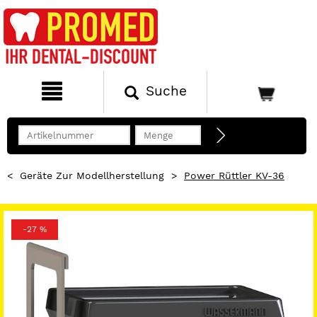
Suche
<
Geräte Zur Modellherstellung
>
Power Rüttler KV-36
-27 %