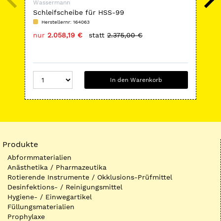
Wassermann
Was
Schleifscheibe für HSS-99
Si
Herstellernr: 164063
H
nur
2.058,19 €
statt
2.375,00 €
nu
In den Warenkorb
Produkte
Abformmaterialien
Anästhetika / Pharmazeutika
Rotierende Instrumente / Okklusions-Prüfmittel
Desinfektions- / Reinigungsmittel
Hygiene- / Einwegartikel
Füllungsmaterialien
Prophylaxe