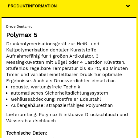
Druck: 3 - 6 bar
PRODUKTINFORMATION
Temperatur: 0 bis 95 °C
Maße (B x H x T): 34,0 x 31,0 x 40,0 cm
Gewicht: 15,6 kg
Dreve Dentamid
Polymax 5
www.dentamid.dreve.de
Druckpolymerisationsgerät zur Heiß- und
Kaltpolymerisation dentaler Kunststoffe.
Aufnahmefähig für 1 großen Artikulator, 3
Messingküvetten mit Bügel oder 4 Castdon Küvetten.
Stufenlos regelbare Temperatur bis 95 °C, 90 Minuten
Timer und variabel einstellbarer Druck für optimale
Ergebnisse. Auch als Druckverdichter einsetzbar.
robuste, wartungsfreie Technik
automatisches Sicherheitsdichtungssystem
Gehäuseabdeckung: rostfreier Edelstahl
Außengehäuse: strapazierfähiges Polyurethan
Lieferumfang: Polymax 5 inklusive Druckschlauch und
Wasserablaufschlauch
Technische Daten: