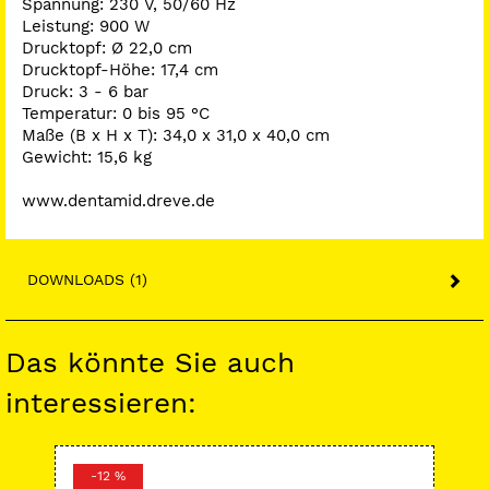
Spannung: 230 V, 50/60 Hz
Leistung: 900 W
Drucktopf: Ø 22,0 cm
Drucktopf-Höhe: 17,4 cm
Druck: 3 - 6 bar
Temperatur: 0 bis 95 °C
Maße (B x H x T): 34,0 x 31,0 x 40,0 cm
Gewicht: 15,6 kg
www.dentamid.dreve.de
DOWNLOADS (1)
Das könnte Sie auch
interessieren:
-12 %
-