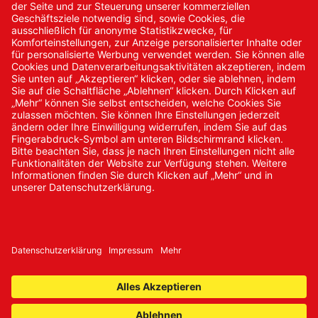
Kontakt/Anfrage
Neukundenanmeldung
Kennwort vergessen
Bestellungen
Sendung verfolgen
© 2024 Promed Vertriebsgesellschaft mbH | Alle Rechte
vorbehalten
* Alle Preise zzgl. gesetzlicher Mehrwertsteuer