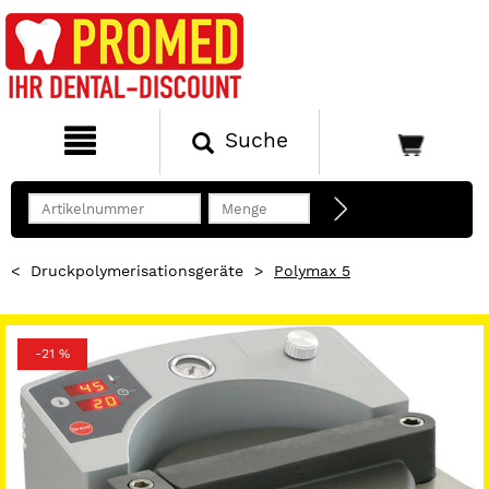
Suche
<
Druckpolymerisationsgeräte
>
Polymax 5
-21 %