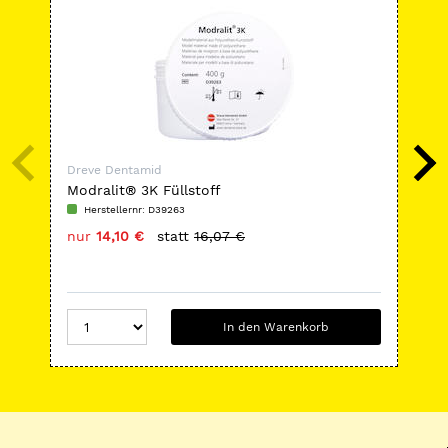
Dreve Dentamid
Dre
Modralit® 3K Füllstoff
Sch
Herstellernr: D39263
H
nur
14,10 €
statt
16,07 €
nu
In den Warenkorb