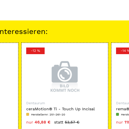
nteressieren:
-12 %
-14 
Dentaurum
Dentau
ceraMotion® Ti - Touch Up Incisal
rema®
Einbe
Herstellernr: 251-261-20
Herst
nur
46,88 €
statt
53,57 €
nur
11