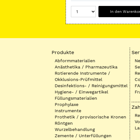
In den Warenko
Produkte
Ser
Abformmaterialien
Ne
Anästhetika / Pharmazeutika
Se
Rotierende Instrumente /
Re
Okklusions-Prüfmittel
Co
Desinfektions- / Reinigungsmittel
FA
Hygiene- / Einwegartikel
Fr
Füllungsmaterialien
Prophylaxe
Zah
Instrumente
R
Prothetik / provisorische Kronen
Vo
Röntgen
La
Wurzelbehandlung
Zemente / Unterfüllungen