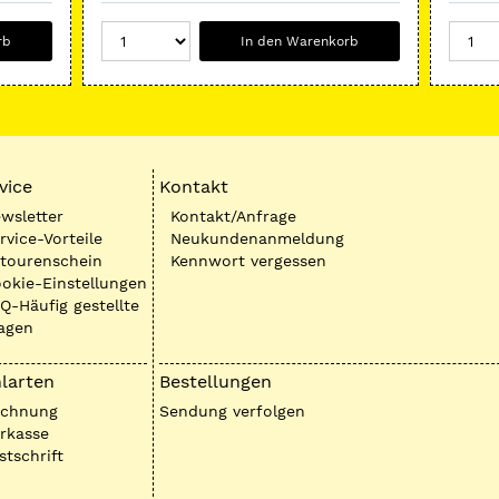
rb
In den Warenkorb
vice
Kontakt
wsletter
Kontakt/Anfrage
rvice-Vorteile
Neukundenanmeldung
tourenschein
Kennwort vergessen
okie-Einstellungen
Q-Häufig gestellte
agen
larten
Bestellungen
echnung
Sendung verfolgen
rkasse
stschrift