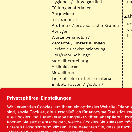
Hygiene- / Einwegartikel
Fr
Füllungsmaterialien
Prophylaxe
Zah
Instrumente
R
Prothetik / provisorische Kronen
Vo
Röntgen
La
Wurzelbehandlung
Zemente / Unterfüllungen
Geräte / Praxiseinrichtung
CAD/CAM Rohlinge
Modellherstellung
Artikulatoren
Modellieren
Tiefziehfolien / Löffelmaterial
Einbettmassen / gießen /
ausbetten / löten
Oberflächenbearbeitung
Keramik
Verblendmaterialien
Instrumente
Kieferorthopädie /
Klammerdrähte
Verschiedenes (Labor)