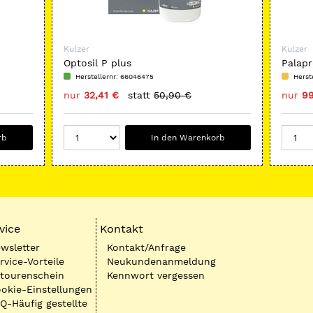
Kulzer
Kulzer
Optosil P plus
Palapr
Herstellernr: 66046475
Herst
nur
32,41 €
statt
50,90 €
nur
99
rb
In den Warenkorb
vice
Kontakt
wsletter
Kontakt/Anfrage
rvice-Vorteile
Neukundenanmeldung
tourenschein
Kennwort vergessen
okie-Einstellungen
Q-Häufig gestellte