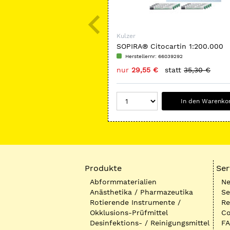
Kulzer
SOPIRA® Citocartin 1:200.000
Herstellernr: 66039292
nur
29,55 €
statt
35,30 €
In den Warenko
Produkte
Ser
Abformmaterialien
Ne
Anästhetika / Pharmazeutika
Se
Rotierende Instrumente /
Re
Okklusions-Prüfmittel
Co
Desinfektions- / Reinigungsmittel
FA