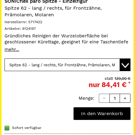
SONICflex paro Spitze - Einzelfigur
Spitze 62 - lang / rechts, für Frontzähne,
Prämolaren, Molaren
Herstellernr:
5717422
Artikelnr:
6124197
Gründliches Reinigen der Wurzeloberfläche bei
geschlossener Kürettage, geeignet für eine Taschentiefe
bis 9 mm.
mehr...
Ohne Kennzeichnung A:
passend für SONICflex 2000 N /
L, 2003 / L.
Mit Kennzeichnung A:
passend für SONICflex 2008 / L,
2008 S / LS.
statt
139,00 €
nur
84,41 €
*
Menge:
In den Warenkorb
Sofort verfügbar