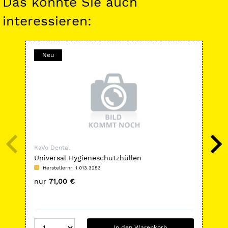
Das könnte Sie auch
interessieren:
Neu
-
KaVo Dental
KaV
Universal Hygieneschutzhüllen
SO
Herstellernr: 1.013.3253
H
nur
71,00 €
nu
In den Warenkorb