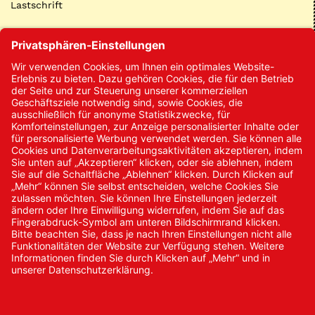
Lastschrift
Kontakt
Kontakt/Anfrage
Neukundenanmeldung
Kennwort vergessen
Bestellungen
Sendung verfolgen