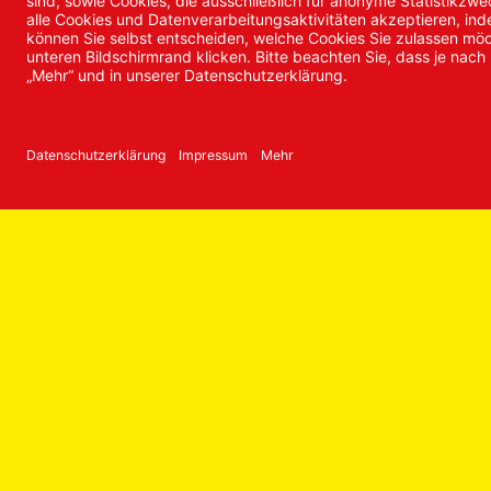
Anästhetika / Pharmazeutika
Se
Rotierende Instrumente /
Re
Okklusions-Prüfmittel
Co
Desinfektions- / Reinigungsmittel
FA
Hygiene- / Einwegartikel
Fr
Füllungsmaterialien
Prophylaxe
Zah
Instrumente
R
Prothetik / provisorische Kronen
Vo
Röntgen
La
Wurzelbehandlung
Zemente / Unterfüllungen
Geräte / Praxiseinrichtung
CAD/CAM Rohlinge
Modellherstellung
Artikulatoren
Modellieren
Tiefziehfolien / Löffelmaterial
Einbettmassen / gießen /
ausbetten / löten
Oberflächenbearbeitung
Keramik
Verblendmaterialien