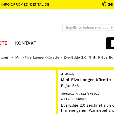
INFO@PROMED-DENTAL.DE
24
OTE
KONTAKT
lung
>
Mini-Five Langer-Kürette - EverEdge 2.0, Griff 9 EverEd
Hu-Friedy
Mini-Five Langer-Kürette -
Figur 5/6
Herstellernr:
SL5/6MF9E2
Artikelnr:
746845
EverEdge 2.0 zeichnet sich 
firmeneigenen Wärmebehandl