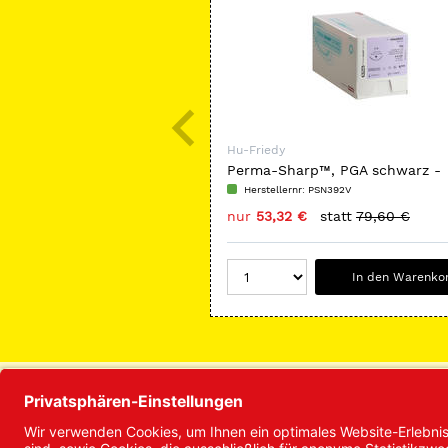
Hu-Friedy
Perma-Sharp™, PGA schwarz -
Nadeltyp C-6
Herstellernr: PSN392V
nur
53,32 €
statt
79,60 €
In den Warenko
Produkte
Ser
Abformmaterialien
Ne