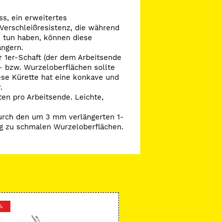
erung lila.
s, ein erweitertes
 Verschleißresistenz, die während
u tun haben, können diese
ängern.
r 1er-Schaft (der dem Arbeitsende
- bzw. Wurzeloberflächen sollte
iese Kürette hat eine konkave und
.
en pro Arbeitsende. Leichte,
 durch den um 3 mm verlängerten 1-
ang zu schmalen Wurzeloberflächen.
%
-36 %