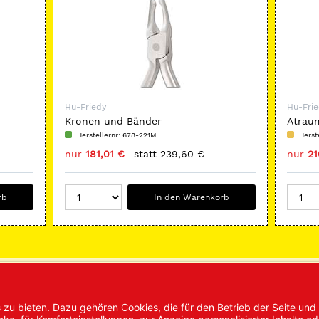
Hu-Friedy
Hu-Fri
Kronen und Bänder
Atrau
Konturenbiegezange, schmal (M)
Prämo
Herstellernr: 678-221M
Herst
nur
181,01 €
statt
239,60 €
nur
21
rb
In den Warenkorb
vice
Kontakt
wsletter
Kontakt/Anfrage