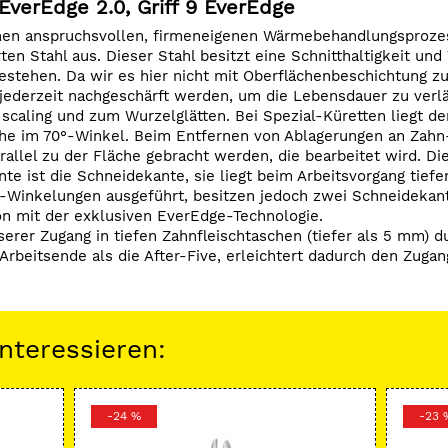
EverEdge 2.0, Griff 9 EverEdge
Wurzeloberflächen. Farbmarki
inen anspruchsvollen, firmeneigenen Wärmebehandlungsprozes
n Stahl aus. Dieser Stahl besitzt eine Schnitthaltigkeit und
stehen. Da wir es hier nicht mit Oberflächenbeschichtung z
jederzeit nachgeschärft werden, um die Lebensdauer zu verl
 scaling und zum Wurzelglätten. Bei Spezial-Küretten liegt de
äche im 70°-Winkel. Beim Entfernen von Ablagerungen an Zahn
rallel zu der Fläche gebracht werden, die bearbeitet wird. D
e ist die Schneidekante, sie liegt beim Arbeitsvorgang tiefer
-Winkelungen ausgeführt, besitzen jedoch zwei Schneidekant
ion mit der exklusiven EverEdge-Technologie.
serer Zugang in tiefen Zahnfleischtaschen (tiefer als 5 mm)
Arbeitsende als die After-Five, erleichtert dadurch den Zug
nteressieren:
-24 %
-23 