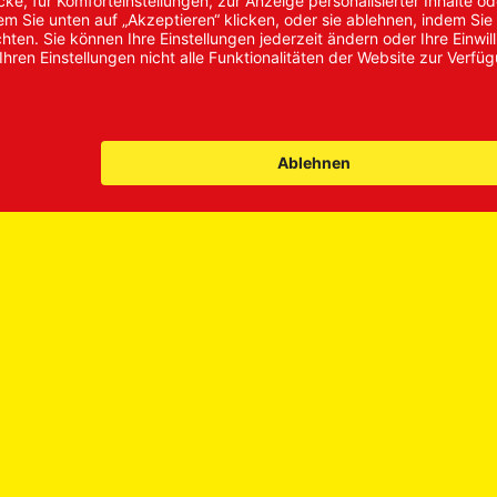
rvice-Vorteile
Neukundenanmeldung
tourenschein
Kennwort vergessen
okie-Einstellungen
Q-Häufig gestellte
agen
larten
Bestellungen
echnung
Sendung verfolgen
rkasse
stschrift