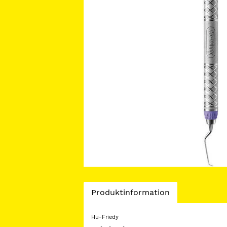
Current
Produktinformation
Tab:
Hu-Friedy