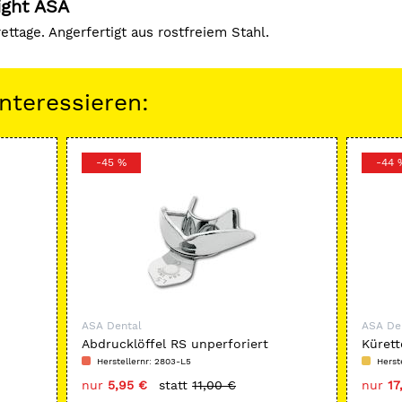
ight ASA
ettage. Angerfertigt aus rostfreiem Stahl.
nteressieren:
-45 %
-44 
ASA Dental
ASA De
Abdrucklöffel RS unperforiert
Kürett
Herstellernr: 2803-L5
Herst
nur
5,95 €
statt
11,00 €
nur
17