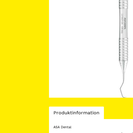
Current
Produktinformation
Tab:
ASA Dental