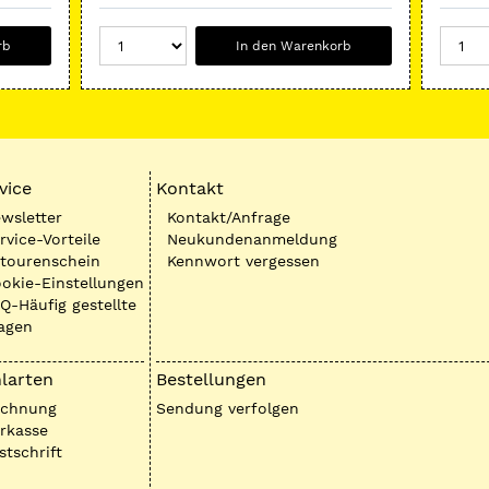
rb
In den Warenkorb
vice
Kontakt
wsletter
Kontakt/Anfrage
rvice-Vorteile
Neukundenanmeldung
tourenschein
Kennwort vergessen
okie-Einstellungen
Q-Häufig gestellte
agen
larten
Bestellungen
echnung
Sendung verfolgen
rkasse
stschrift