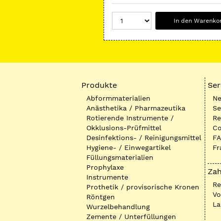
In den Warenko
Produkte
Ser
Abformmaterialien
Ne
Anästhetika / Pharmazeutika
Se
Rotierende Instrumente /
Re
Okklusions-Prüfmittel
Co
Desinfektions- / Reinigungsmittel
FA
Hygiene- / Einwegartikel
Fr
Füllungsmaterialien
Prophylaxe
Zah
Instrumente
R
Prothetik / provisorische Kronen
Vo
Röntgen
La
Wurzelbehandlung
Zemente / Unterfüllungen