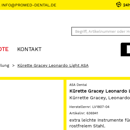
INFO@PROMED-DENTAL.DE
24
OTE
KONTAKT
lung
>
Kürette Gracey Leonardo Light ASA
ASA Dental
Kürette Gracey Leonardo 
Kürrette Gracey, Leonardo 
Herstellernr:
LV1807-04
Artikelnr:
636941
extra leichte Instrumente für
rostfreiem Stahl.