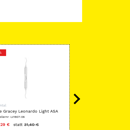
%
ntal
ASA Dental
e Gracey Leonardo Light ASA
Artikulator 5032
ellernr: LV1807-06
Herstellernr: 5032
,29 €
statt
31,40 €
nur
132,90 €