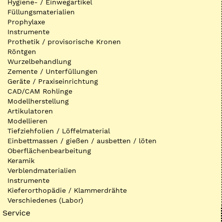
Hygiene- / Einwegartikel
Füllungsmaterialien
Prophylaxe
Instrumente
Prothetik / provisorische Kronen
Röntgen
Wurzelbehandlung
Zemente / Unterfüllungen
Geräte / Praxiseinrichtung
CAD/CAM Rohlinge
Modellherstellung
Artikulatoren
Modellieren
Tiefziehfolien / Löffelmaterial
Einbettmassen / gießen / ausbetten / löten
Oberflächenbearbeitung
Keramik
Verblendmaterialien
Instrumente
Kieferorthopädie / Klammerdrähte
Verschiedenes (Labor)
Service