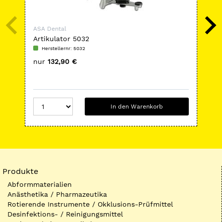
ASA Dental
ASA
Artikulator 5032
Kür
Herstellernr: 5032
H
nur
132,90 €
nu
In den Warenkorb
Produkte
Abformmaterialien
Anästhetika / Pharmazeutika
Rotierende Instrumente / Okklusions-Prüfmittel
Desinfektions- / Reinigungsmittel