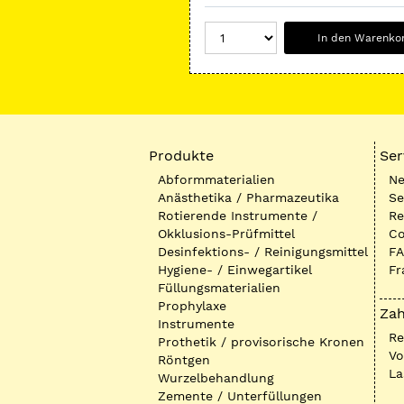
In den Warenko
Produkte
Ser
Abformmaterialien
Ne
Anästhetika / Pharmazeutika
Se
Rotierende Instrumente /
Re
Okklusions-Prüfmittel
Co
Desinfektions- / Reinigungsmittel
FA
Hygiene- / Einwegartikel
Fr
Füllungsmaterialien
Prophylaxe
Zah
Instrumente
R
Prothetik / provisorische Kronen
Vo
Röntgen
La
Wurzelbehandlung
Zemente / Unterfüllungen