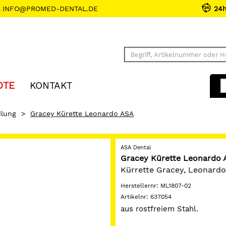
INFO@PROMED-DENTAL.DE
24
OTE
KONTAKT
lung
>
Gracey Kürette Leonardo ASA
ASA Dental
Gracey Kürette Leonardo 
Kürrette Gracey, Leonardo, 
Herstellernr:
ML1807-02
Artikelnr:
637054
aus rostfreiem Stahl.