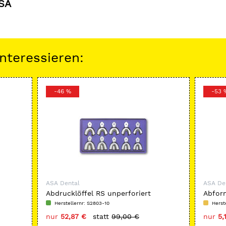
ASA
nteressieren:
-46 %
-53 
ASA Dental
ASA De
Abdrucklöffel RS unperforiert
Abform
Herstellernr: S2803-10
Herst
nur
52,87 €
statt
99,00 €
nur
5,