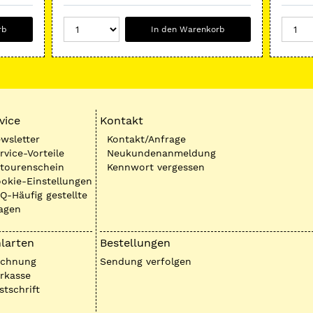
rb
In den Warenkorb
vice
Kontakt
wsletter
Kontakt/Anfrage
rvice-Vorteile
Neukundenanmeldung
tourenschein
Kennwort vergessen
okie-Einstellungen
Q-Häufig gestellte
agen
larten
Bestellungen
echnung
Sendung verfolgen
rkasse
stschrift