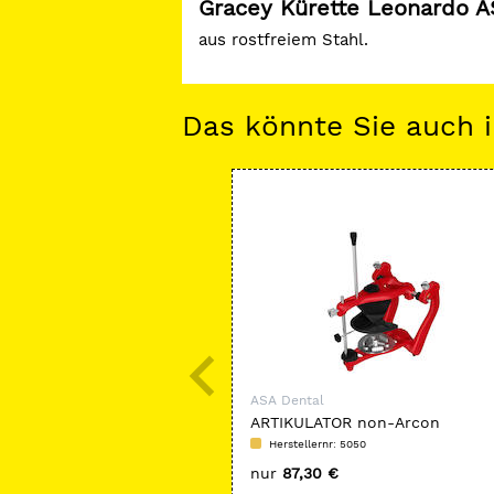
Gracey Kürette Leonardo 
aus rostfreiem Stahl.
Das könnte Sie auch i
ASA Dental
ARTIKULATOR non-Arcon
Mittelwertartikulator
Herstellernr: 5050
nur
87,30 €