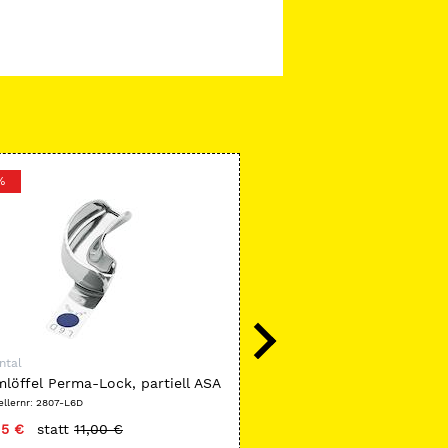
%
-49 %
ntal
ASA Dental
löffel Perma-Lock, partiell ASA
Scanflex Speichelsauger 
ellernr: 2807-L6D
Herstellernr: K2900-TT125
15 €
statt
11,00 €
nur
1,78 €
statt
3,52 €