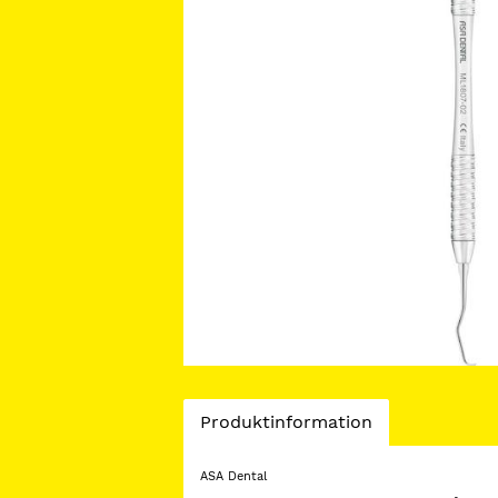
Current
Produktinformation
Tab:
ASA Dental