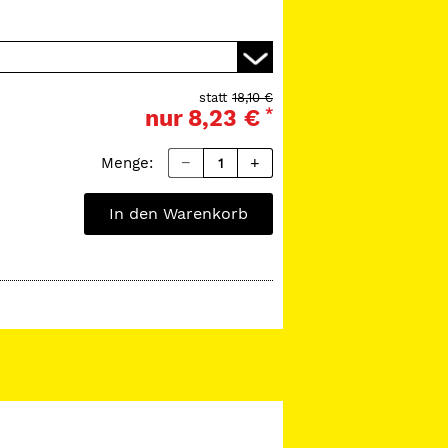
statt
18,10 €
nur
8,23 €
*
Menge:
In den Warenkorb