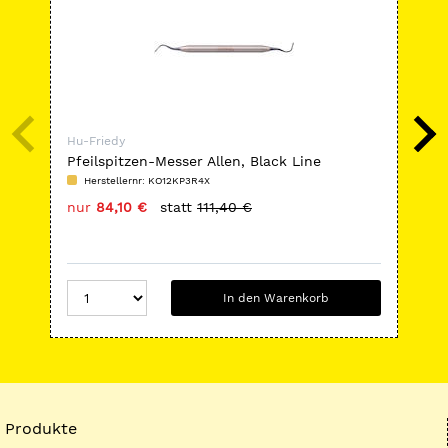
Hu-Friedy
Hu-
Pfeilspitzen-Messer Allen, Black Line
Ho
Herstellernr: KO12KP3R4X
H
nur
84,10 €
statt
111,40 €
nu
In den Warenkorb
Produkte