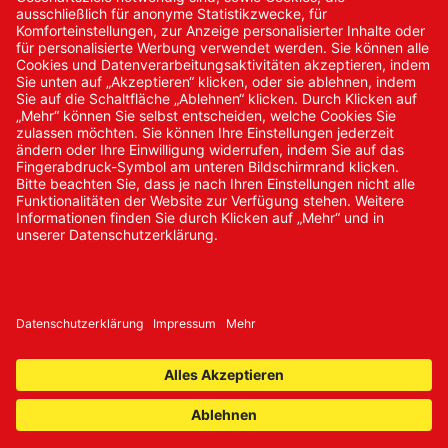
Neukundenanmeldung
Kennwort vergessen
Bestellungen
Sendung verfolgen
© 2024 Promed Vertriebsgesellschaft mbH | Alle Rechte
vorbehalten
* Alle Preise zzgl. gesetzlicher Mehrwertsteuer
Impressum
AGB
Datenschutz
Nachhaltigkeit