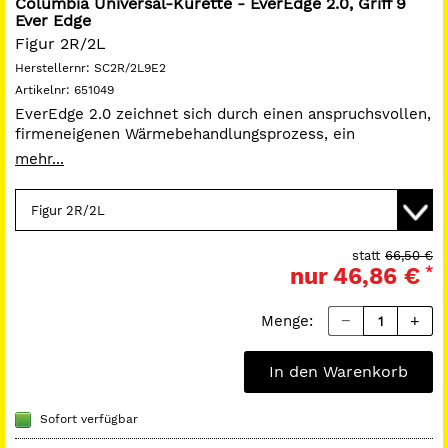
Columbia Universal-Kürette - EverEdge 2.0, Griff 9
Ever Edge
Figur 2R/2L
Herstellernr:
SC2R/2L9E2
Artikelnr:
651049
EverEdge 2.0 zeichnet sich durch einen anspruchsvollen,
firmeneigenen Wärmebehandlungsprozess, ein
erweitertes Veredelungsverfahren und verbesserten
mehr...
Stahl aus. Dieser Stahl besitzt eine Schnitthaltigkeit und
Verschleißresistenz, die während der gesamten
Produktlebensdauer bestehen. Da wir es hier nicht mit
Oberflächenbeschichtung zu tun haben, können diese
Merkmale nicht weggekratzt jedoch jederzeit
statt
66,50 €
nur
46,86 €
*
nachgeschärft werden, um die Lebensdauer zu
verlängern. Farbmarkierung lila..
Menge:
In den Warenkorb
Sofort verfügbar