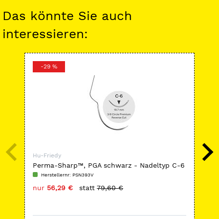
Das könnte Sie auch
interessieren:
-29 %
-
Hu-Friedy
Hu-
Perma-Sharp™, PGA schwarz - Nadeltyp C-6
Min
Herstellernr: PSN393V
H
nur
56,29 €
statt
79,60 €
nu