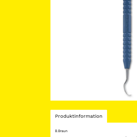
Current
Produktinformation
Tab:
B.Braun