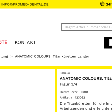
INFO@PROMED-DENTAL.DE
24
OTE
KONTAKT
lung
>
ANATOMIC COLOURS, Titanküretten Langer
B.Braun
ANATOMIC COLOURS, Titan
Figur 3/4
Herstellernr:
DB181T
Artikelnr:
423062
Die Titanküretten für die Im
Arbeitsenden und erleichter