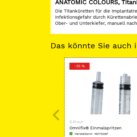
ANATOMIC COLOURS, Titank
Die Titanküretten für die Implantat
Infektionsgefahr durch Kürettenabri
Ober- und Unterkiefer, manuell nach
Das könnte Sie auch i
-35 %
B.Braun
Omnifix® Einmalspritzen
Herstellernr: 4617509F