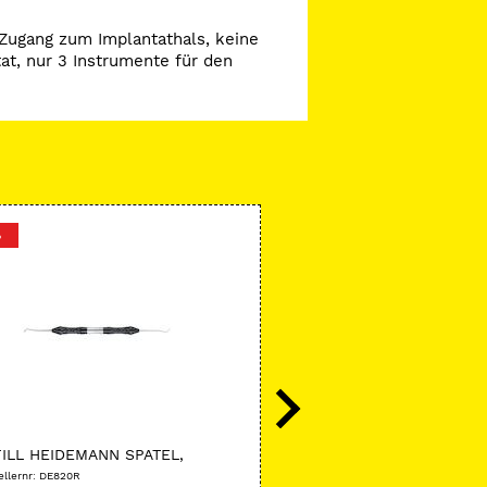
 Zugang zum Implantathals, keine
at, nur 3 Instrumente für den
%
-27 %
B.Braun
ILL HEIDEMANN SPATEL,
Silkam® schwarz, gefloch
rz
Nadeltyp HR 22
ellernr: DE820R
Herstellernr: C0760307