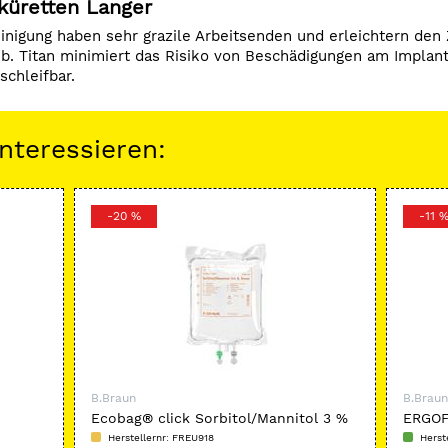
üretten Langer
reinigung haben sehr grazile Arbeitsenden und erleichtern den
eb. Titan minimiert das Risiko von Beschädigungen am Implant
schleifbar.
nteressieren:
-20 %
-11 
B.Braun
B.Braun
Ecobag® click Sorbitol/Mannitol 3 %
ERGOF
schwa
Herstellernr: FREU918
Herst