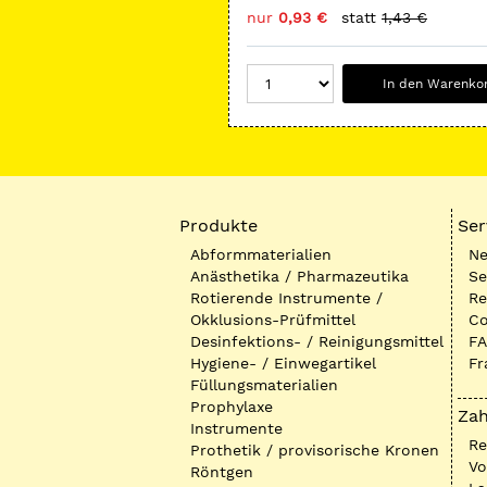
nur
0,93 €
statt
1,43 €
In den Warenko
Produkte
Ser
Abformmaterialien
Ne
Anästhetika / Pharmazeutika
Se
Rotierende Instrumente /
Re
Okklusions-Prüfmittel
Co
Desinfektions- / Reinigungsmittel
FA
Hygiene- / Einwegartikel
Fr
Füllungsmaterialien
Prophylaxe
Zah
Instrumente
R
Prothetik / provisorische Kronen
Vo
Röntgen