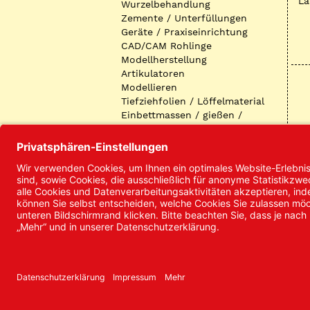
La
Wurzelbehandlung
Zemente / Unterfüllungen
Geräte / Praxiseinrichtung
CAD/CAM Rohlinge
Modellherstellung
Artikulatoren
Modellieren
Tiefziehfolien / Löffelmaterial
Einbettmassen / gießen /
ausbetten / löten
Oberflächenbearbeitung
Keramik
Verblendmaterialien
Instrumente
Kieferorthopädie /
Klammerdrähte
Verschiedenes (Labor)
I