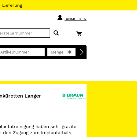
h
Lieferung
ANMELDEN
küretten Langer
plantatreinigung haben sehr grazile
n den Zugang zum Implantathals,