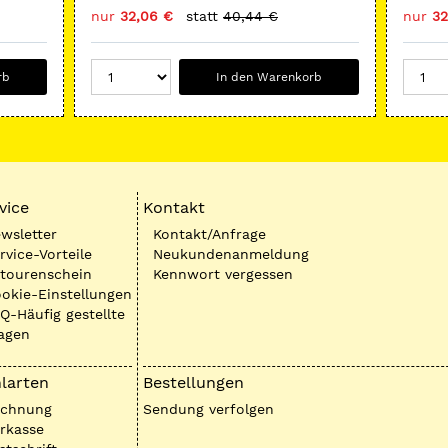
nur
32,06 €
statt
40,44 €
nur
32
rb
In den Warenkorb
vice
Kontakt
wsletter
Kontakt/Anfrage
rvice-Vorteile
Neukundenanmeldung
tourenschein
Kennwort vergessen
okie-Einstellungen
Q-Häufig gestellte
agen
larten
Bestellungen
echnung
Sendung verfolgen
rkasse