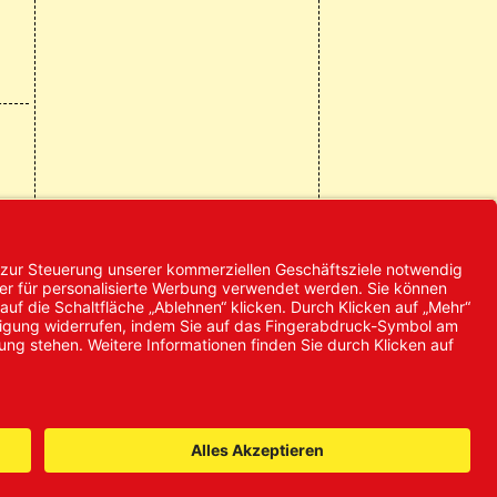
© 2024 Promed
Vertriebsgesellschaft mbH | Alle
Rechte vorbehalten
* Alle Preise zzgl. gesetzlicher
Mehrwertsteuer
it