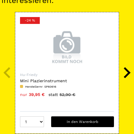
interessieren:
-24 %
-
Hu-Friedy
Hu-
Mini Plazierinstrument
IM
Herstellernr: SP60616
H
nur
39,95 €
statt
52,90 €
nu
In den Warenkorb