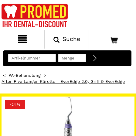
Suche
<
PA-Behandlung
>
After-Five Langer-Kürette - EverEdge 2.0, Griff 9 EverEdge
-24 %