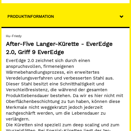
eine konkave und eine konvexe Kante. Die konvexe
Kante ist die Schneidekante, sie liegt beim
Arbeitsvorgang tiefer.
PRODUKTINFORMATION
Die Langer-Küretten sind mit Gracey-Winkelungen
ausgeführt, besitzen jedoch zwei Schneidekanten pro
Arbeitsende. Leichte, farbig gestaltete Griffe in
Kombination mit der exklusiven EverEdge-Technologie.
Hu-Friedy
Der Schaft der After-Five Kürette ist 3 mm länger und
After-Five Langer-Kürette - EverEdge
das Arbeitsende 10 % schmaler als bei der Standard
2.0, Griff 9 EverEdge
Gracey Kürette. Es erleichtert den Zugang zu tiefen
Parodontaltaschen sowie zu Bereichen mit Rezessionen.
EverEdge 2.0 zeichnet sich durch einen
Griffmarkierung lila.
anspruchsvollen, firmeneigenen
Wärmebehandlungsprozess, ein erweitertes
Veredelungsverfahren und verbesserten Stahl aus.
Dieser Stahl besitzt eine Schnitthaltigkeit und
Verschleißresistenz, die während der gesamten
Produktlebensdauer bestehen. Da wir es hier nicht mit
Oberflächenbeschichtung zu tun haben, können diese
Merkmale nicht weggekratzt jedoch jederzeit
nachgeschärft werden, um die Lebensdauer zu
verlängern.
Die Küretten sind speziell zum deep scaling und zum
Wurzelglätten. Bei Spezial-Küretten liegt der 1er-