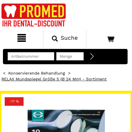
Suche
<
Konservierende Behandlung
>
RELAX Mundspiegel Größe 5 (Ø 24 Mm) - Sortiment
-17 %