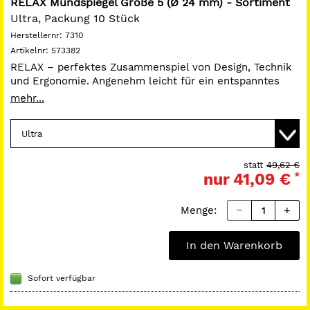
RELAX Mundspiegel Größe 5 (Ø 24 mm) - Sortiment
Ultra, Packung 10 Stück
Herstellernr:
7310
Artikelnr:
573382
RELAX – perfektes Zusammenspiel von Design, Technik
und Ergonomie. Angenehm leicht für ein entspanntes
Arbeiten. Optimiertes Halten durch den breit geformten
mehr...
Griff mit Mulden Qualitätsbeständig farbstabil, säurefest
und resistent gegenüber Plaque-Indikatoren.
Patientenfreundlich durch die gerundeten Formen.
Hygienisch durch den planen Übergang von Spiegel zur
Fassung Seidenmatte,reflexionsfreie Oberfläche.
statt
49,62 €
nur
41,09 €
*
Packung:
Farblich sortiert.
Menge:
In den Warenkorb
Sofort verfügbar