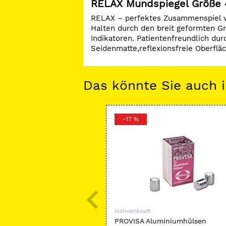
RELAX Mundspiegel Größe 4
RELAX – perfektes Zusammenspiel vo
Halten durch den breit geformten Gri
Indikatoren. Patientenfreundlich du
Seidenmatte,reflexionsfreie Oberfläc
Das könnte Sie auch i
-17 %
Hahnenkratt
PROVISA Aluminiumhülsen