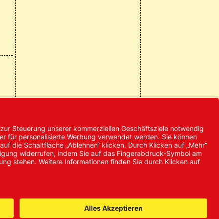
© 2024 Promed
Vertriebsgesellschaft mbH | Alle
Rechte vorbehalten
* Alle Preise zzgl. gesetzlicher
Mehrwertsteuer
it