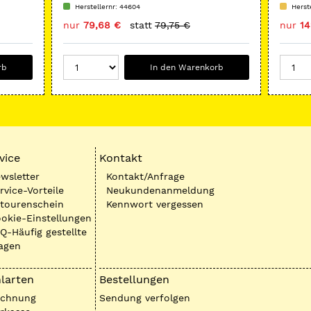
Herstellernr: 44604
Herst
nur
79,68 €
statt
79,75 €
nur
14
rb
In den Warenkorb
vice
Kontakt
wsletter
Kontakt/Anfrage
rvice-Vorteile
Neukundenanmeldung
tourenschein
Kennwort vergessen
okie-Einstellungen
Q-Häufig gestellte
agen
larten
Bestellungen
echnung
Sendung verfolgen