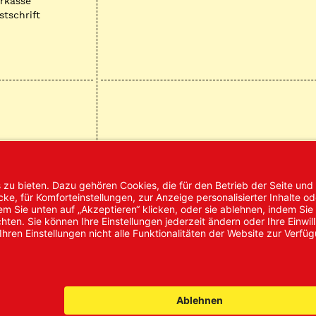
rkasse
stschrift
mpressum
AGB
Datenschutz
Nachhaltigke