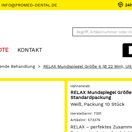
INFO@PROMED-DENTAL.DE
24
OTE
KONTAKT
rende Behandlung
>
RELAX Mundspiegel Größe 4 (Ø 22 Mm), Ul
Hahnenkratt
RELAX Mundspiegel Größe 
Standardpackung
Weiß, Packung 10 Stück
Herstellernr:
7301
Artikelnr:
573376
RELAX – perfektes Zusammen