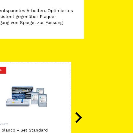
ntspanntes Arbeiten. Optimiertes
esistent gegenüber Plaque-
gang von Spiegel zur Fassung
%
-15 %
kratt
Hahnenkratt
 blanco - Set Standard
ULTRAretract Mundspiegel