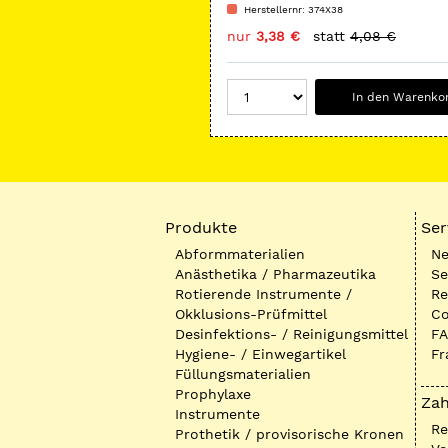
Herstellernr: 374X38
nur
3,38 €
statt
4,08 €
In den Warenko
Produkte
Ser
Abformmaterialien
Ne
Anästhetika / Pharmazeutika
Se
Rotierende Instrumente /
Re
Okklusions-Prüfmittel
Co
Desinfektions- / Reinigungsmittel
FA
Hygiene- / Einwegartikel
Fr
Füllungsmaterialien
Prophylaxe
Zah
Instrumente
R
Prothetik / provisorische Kronen