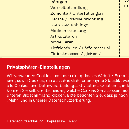
Vo
Röntgen
La
Wurzelbehandlung
Zemente / Unterfüllungen
Geräte / Praxiseinrichtung
CAD/CAM Rohlinge
Modellherstellung
Artikulatoren
Modellieren
Tiefziehfolien / Löffelmaterial
Einbettmassen / gießen /
ausbetten / löten
Oberflächenbearbeitung
Keramik
Verblendmaterialien
Instrumente
Kieferorthopädie /
Klammerdrähte
Verschiedenes (Labor)
I