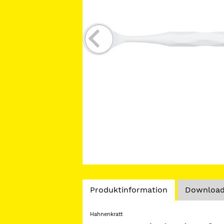
Current
Produktinformation
Download
Tab:
Hahnenkratt