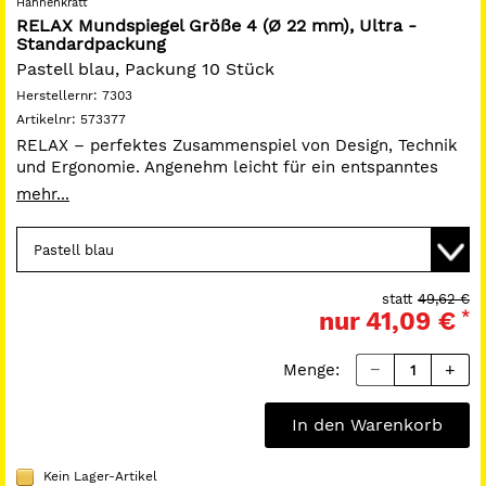
Hahnenkratt
RELAX Mundspiegel Größe 4 (Ø 22 mm), Ultra -
Standardpackung
Pastell blau, Packung 10 Stück
Herstellernr:
7303
Artikelnr:
573377
RELAX – perfektes Zusammenspiel von Design, Technik
und Ergonomie. Angenehm leicht für ein entspanntes
Arbeiten. Optimiertes Halten durch den breit geformten
mehr...
Griff mit Mulden Qualitätsbeständig farbstabil, säurefest
und resistent gegenüber Plaque-Indikatoren.
Patientenfreundlich durch die gerundeten Formen.
Hygienisch durch den planen Übergang von Spiegel zur
Fassung Seidenmatte,reflexionsfreie Oberfläche.
statt
49,62 €
nur
41,09 €
*
Menge:
In den Warenkorb
Kein Lager-Artikel