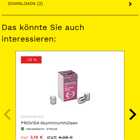
DOWNLOADS (2)
Das könnte Sie auch
interessieren:
-22 %
-
Hahnenkratt
Hah
PROVISA Aluminiumhülsen
Ny
Herstellernr: 374X25
H
nur
3,18 €
statt
4,08 €
nu