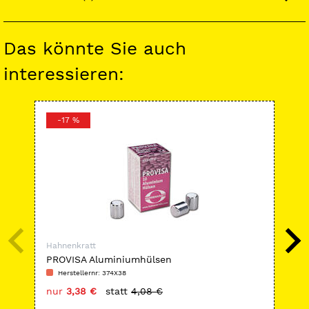
Das könnte Sie auch
interessieren:
-17 %
-
Hahnenkratt
Hah
PROVISA Aluminiumhülsen
Ny
Herstellernr: 374X38
H
nur
3,38 €
statt
4,08 €
nu