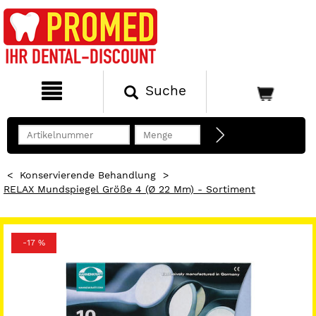
Suche
<
Konservierende Behandlung
>
RELAX Mundspiegel Größe 4 (Ø 22 Mm) - Sortiment
-17 %