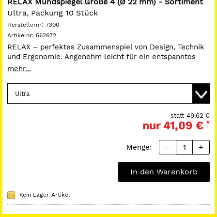
RELAX Mundspiegel Größe 4 (Ø 22 mm) - Sortiment
Ultra, Packung 10 Stück
Herstellernr:
7300
Artikelnr:
562672
RELAX – perfektes Zusammenspiel von Design, Technik
und Ergonomie. Angenehm leicht für ein entspanntes
Arbeiten. Optimiertes Halten durch den breit geformten
mehr...
Griff mit Mulden Qualitätsbeständig farbstabil, säurefest
und resistent gegenüber Plaque-Indikatoren.
Patientenfreundlich durch die gerundeten Formen.
Hygienisch durch den planen Übergang von Spiegel zur
Fassung Seidenmatte, reflexionsfreie Oberfläche.
statt
49,62 €
nur
41,09 €
*
Packung:
Farblich sortiert.
Menge:
In den Warenkorb
Kein Lager-Artikel