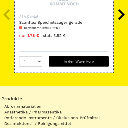
ASA Dental
ASA
Scanflex Speichelsauger gerade
Abd
Herstellernr: K2900-TT125
H
nur
1,78 €
statt
3,52 €
nu
In den Warenkorb
Produkte
Abformmaterialien
Anästhetika / Pharmazeutika
Rotierende Instrumente / Okklusions-Prüfmittel
Desinfektions- / Reinigungsmittel