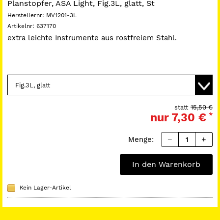
Planstopfer, ASA Light, Fig.3L, glatt, St
Herstellernr:
MV1201-3L
Artikelnr:
637170
extra leichte Instrumente aus rostfreiem Stahl.
statt
15,50 €
nur
7,30 €
*
Menge:
In den Warenkorb
Kein Lager-Artikel