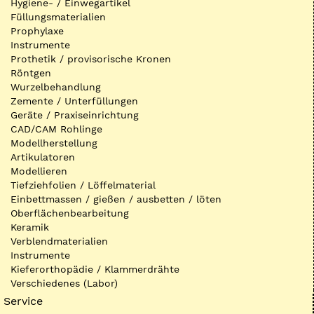
Hygiene- / Einwegartikel
Füllungsmaterialien
Prophylaxe
Instrumente
Prothetik / provisorische Kronen
Röntgen
Wurzelbehandlung
Zemente / Unterfüllungen
Geräte / Praxiseinrichtung
CAD/CAM Rohlinge
Modellherstellung
Artikulatoren
Modellieren
Tiefziehfolien / Löffelmaterial
Einbettmassen / gießen / ausbetten / löten
Oberflächenbearbeitung
Keramik
Verblendmaterialien
Instrumente
Kieferorthopädie / Klammerdrähte
Verschiedenes (Labor)
Service