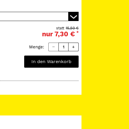
statt
15,50 €
nur
7,30 €
*
Menge:
In den Warenkorb