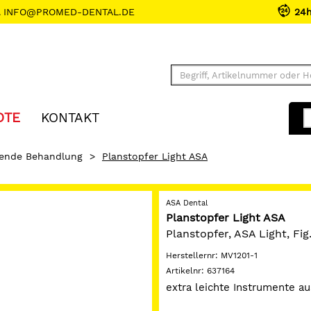
INFO@PROMED-DENTAL.DE
24
OTE
KONTAKT
rende Behandlung
>
Planstopfer Light ASA
ASA Dental
Planstopfer Light ASA
Planstopfer, ASA Light, Fig.1
Herstellernr:
MV1201-1
Artikelnr:
637164
extra leichte Instrumente au