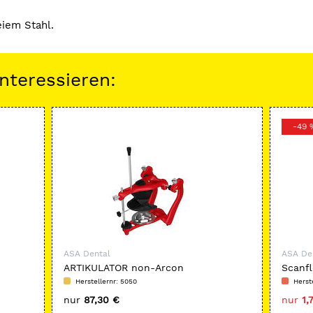
eiem Stahl.
nteressieren:
-49 
ASA Dental
ASA De
ARTIKULATOR non-Arcon
Scanfl
Mittelwertartikulator
Herstellernr: 5050
Herst
nur
87,30 €
nur
1,