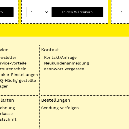
rb
In den Warenkorb
vice
Kontakt
wsletter
Kontakt/Anfrage
rvice-Vorteile
Neukundenanmeldung
tourenschein
Kennwort vergessen
okie-Einstellungen
Q-Häufig gestellte
agen
larten
Bestellungen
echnung
Sendung verfolgen
rkasse
stschrift