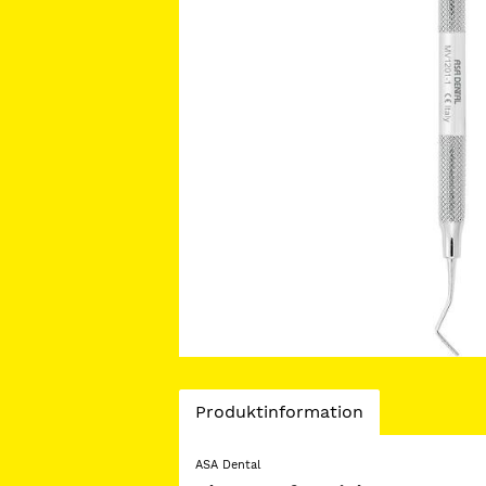
Current
Produktinformation
Tab:
ASA Dental