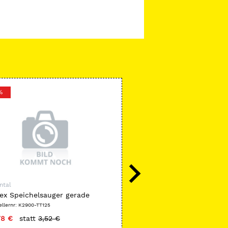
%
ntal
ASA Dental
ex Speichelsauger gerade
Artikulator 5032
ellernr: K2900-TT125
Herstellernr: 5032
78 €
statt
3,52 €
nur
132,90 €