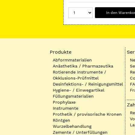
In den Warenko
Produkte
Ser
Abformmaterialien
Ne
Anästhetika / Pharmazeutika
Se
Rotierende Instrumente /
Re
Okklusions-Prüfmittel
Co
Desinfektions- / Reinigungsmittel
FA
Hygiene- / Einwegartikel
Fr
Füllungsmaterialien
Prophylaxe
Zah
Instrumente
R
Prothetik / provisorische Kronen
Vo
Röntgen
La
Wurzelbehandlung
Zemente / Unterfüllungen