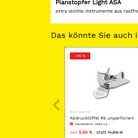
Planstopfer Light ASA
extra leichte Instrumente aus rostfr
Das könnte Sie auch i
-45 %
ASA Dental
Abdrucklöffel RS unperforiert
Herstellernr: 2803-L5
nur
5,95 €
statt
11,00 €