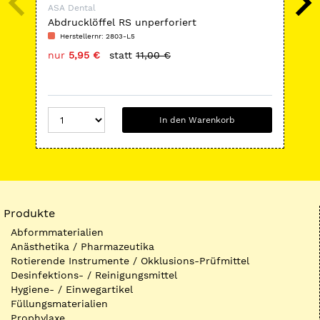
ASA Dental
ASA
Abdrucklöffel RS unperforiert
Art
Herstellernr: 2803-L5
H
nur
5,95 €
statt
11,00 €
nu
In den Warenkorb
Produkte
Abformmaterialien
Anästhetika / Pharmazeutika
Rotierende Instrumente / Okklusions-Prüfmittel
Desinfektions- / Reinigungsmittel
Hygiene- / Einwegartikel
Füllungsmaterialien
Prophylaxe