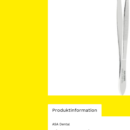
Current
Produktinformation
Tab:
ASA Dental