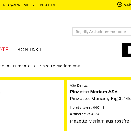
INFO@PROMED-DENTAL.DE
24
OTE
KONTAKT
che Instrumente
>
Pinzette Meriam ASA
ASA Dental
Pinzette Meriam ASA
Pinzette, Meriam, Fig.3, 16
Herstellernr:
0601-3
Artikelnr:
3946345
Pinzette Meriam aus rostfre