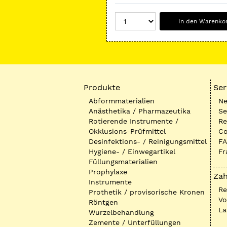
In den Warenko
Produkte
Ser
Abformmaterialien
Ne
Anästhetika / Pharmazeutika
Se
Rotierende Instrumente /
Re
Okklusions-Prüfmittel
Co
Desinfektions- / Reinigungsmittel
FA
Hygiene- / Einwegartikel
Fr
Füllungsmaterialien
Prophylaxe
Zah
Instrumente
R
Prothetik / provisorische Kronen
Vo
Röntgen
La
Wurzelbehandlung
Zemente / Unterfüllungen