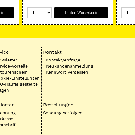
rb
In den Warenkorb
vice
Kontakt
wsletter
Kontakt/Anfrage
rvice-Vorteile
Neukundenanmeldung
tourenschein
Kennwort vergessen
okie-Einstellungen
Q-Häufig gestellte
agen
larten
Bestellungen
echnung
Sendung verfolgen
rkasse
stschrift