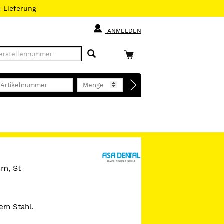
h
Lieferung
ANMELDEN
cm, St
iem Stahl.