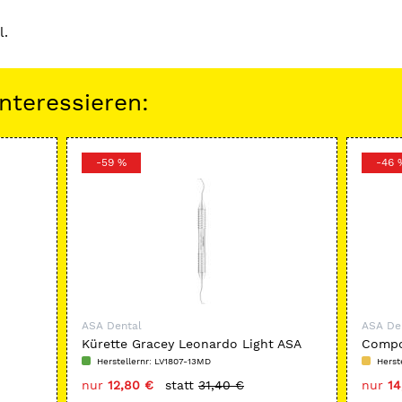
l.
nteressieren:
-59 %
-46 
ASA Dental
ASA De
Kürette Gracey Leonardo Light ASA
Compo
ASA
Herstellernr: LV1807-13MD
Herst
nur
12,80 €
statt
31,40 €
nur
14