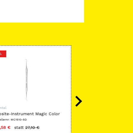
%
ntal
ASA Dental
site-Instrument Magic Color
Tray-Zubehör
ellernr: MC1510-5D
Herstellernr: AL2724-2
,58 €
statt
27,10 €
nur
4,10 €