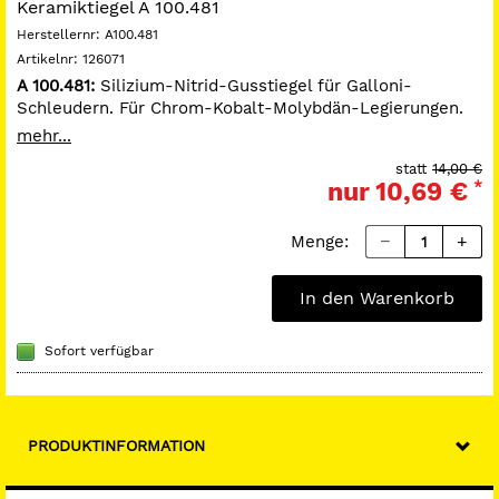
Keramiktiegel A 100.481
Herstellernr:
A100.481
Artikelnr:
126071
A 100.481:
Silizium-Nitrid-Gusstiegel für Galloni-
Schleudern. Für Chrom-Kobalt-Molybdän-Legierungen.
Hohe Festigkeit und lange Lebensdauer. Hohe
mehr...
Verträglichkeit für die hoch Pd-haltigen Edelmetall- und
statt
14,00 €
NE-Legierungen.
nur
10,69 €
*
A 100.425:
Keramik-Gusstiegel für Modellguss.
Menge:
In den Warenkorb
Sofort verfügbar
PRODUKTINFORMATION