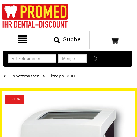
Suche
<
Einbettmassen
>
Eltropol 300
-21 %