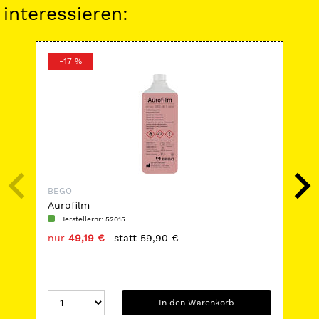
interessieren:
-17 %
-
BEGO
BE
Aurofilm
Wir
Herstellernr: 52015
H
nur
49,19 €
statt
59,90 €
nu
In den Warenkorb