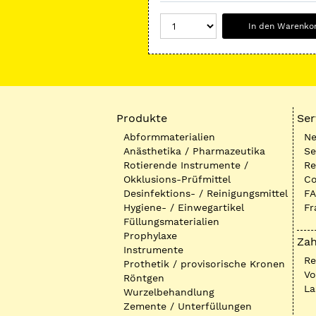
In den Warenko
Produkte
Ser
Abformmaterialien
Ne
Anästhetika / Pharmazeutika
Se
Rotierende Instrumente /
Re
Okklusions-Prüfmittel
Co
Desinfektions- / Reinigungsmittel
FA
Hygiene- / Einwegartikel
Fr
Füllungsmaterialien
Prophylaxe
Zah
Instrumente
R
Prothetik / provisorische Kronen
Vo
Röntgen
La
Wurzelbehandlung
Zemente / Unterfüllungen