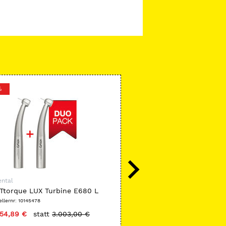
%
-25 %
ental
KaVo Dental
Ttorque LUX Turbine E680 L
INTRAsurg Schlauchbestec
ack
ellernr: 10145478
Herstellernr: 10019902
154,89 €
statt
3.003,00 €
nur
84,37 €
statt
113,00 