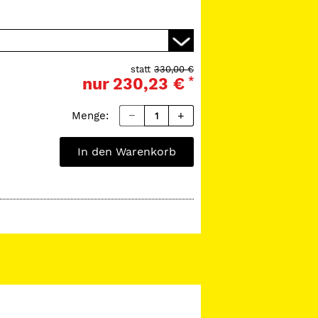
statt
330,00 €
nur
230,23 €
*
Menge:
In den Warenkorb