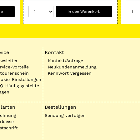
rb
In den Warenkorb
vice
Kontakt
wsletter
Kontakt/Anfrage
rvice-Vorteile
Neukundenanmeldung
tourenschein
Kennwort vergessen
okie-Einstellungen
Q-Häufig gestellte
agen
larten
Bestellungen
echnung
Sendung verfolgen
rkasse
stschrift