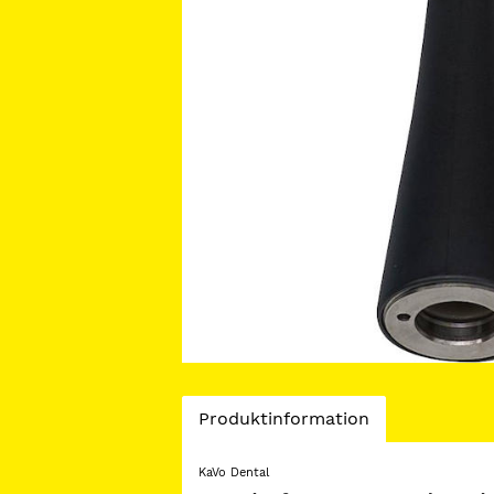
Current
Produktinformation
Tab:
KaVo Dental