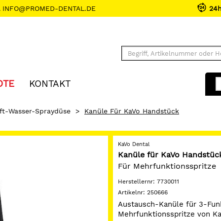
INFO@PROMED-DENTAL.DE
24
OTE
KONTAKT
ft-Wasser-Spraydüse
>
Kanüle Für KaVo Handstück
KaVo Dental
Kanüle für KaVo Handstüc
Für Mehrfunktionsspritze
Herstellernr:
7730011
Artikelnr:
250666
Austausch-Kanüle für 3-Funk
Mehrfunktionsspritze von K