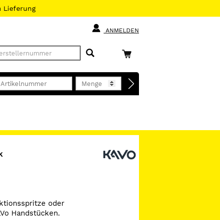
h
Lieferung
ANMELDEN
k
tionsspritze oder
aVo Handstücken.