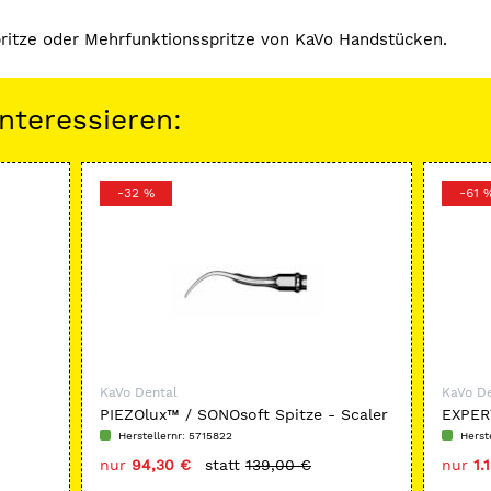
ritze oder Mehrfunktionsspritze von KaVo Handstücken.
nteressieren:
-32 %
-61 
KaVo Dental
KaVo D
PIEZOlux™ / SONOsoft Spitze - Scaler
EXPER
Duo P
Herstellernr: 5715822
Herst
nur
94,30 €
statt
139,00 €
nur
1.