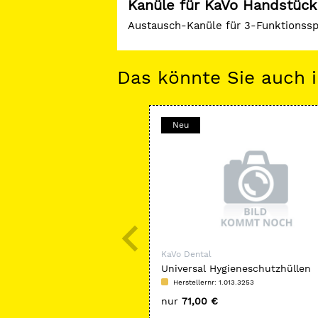
Kanüle für KaVo Handstück
Austausch-Kanüle für 3-Funktionssp
Das könnte Sie auch i
Neu
KaVo Dental
Universal Hygieneschutzhüllen
Herstellernr: 1.013.3253
nur
71,00 €