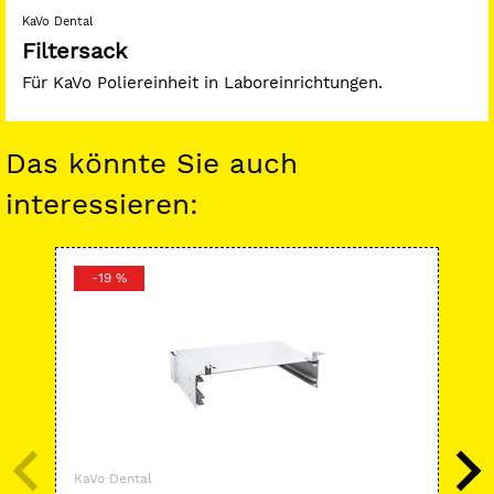
KaVo Dental
Filtersack
Für KaVo Poliereinheit in Laboreinrichtungen.
Das könnte Sie auch
interessieren:
-19 %
-
KaVo Dental
KaV