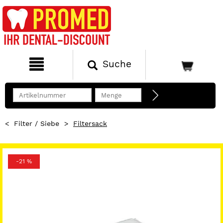
Suche
<
Filter / Siebe
>
Filtersack
-21 %