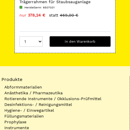
Trägerrahmen für Staubsauganlage
St
Herstellernr: 6507031
H
nur
378,24 €
statt
469,00 €
nu
In den Warenkorb
Produkte
Abformmaterialien
Anästhetika / Pharmazeutika
Rotierende Instrumente / Okklusions-Prüfmittel
Desinfektions- / Reinigungsmittel
Hygiene- / Einwegartikel
Füllungsmaterialien
Prophylaxe
Instrumente