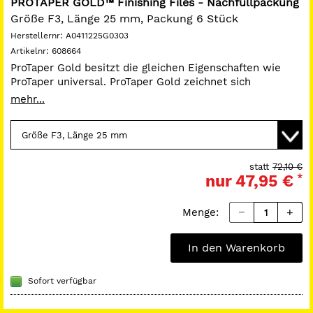
PROTAPER GOLD™ Finishing Files - Nachfüllpackung
Größe F3, Länge 25 mm, Packung 6 Stück
Herstellernr:
A0411225G0303
Artikelnr:
608664
ProTaper Gold besitzt die gleichen Eigenschaften wie
ProTaper universal. ProTaper Gold zeichnet sich
zusätzlich durch folgendes aus.
mehr...
Mehr Flexibilität
Großer Widerstand vor zyklischer Ermüdung
Kürzerer Griff
statt
72,10 €
nur
47,95 €
*
Menge:
In den Warenkorb
Sofort verfügbar