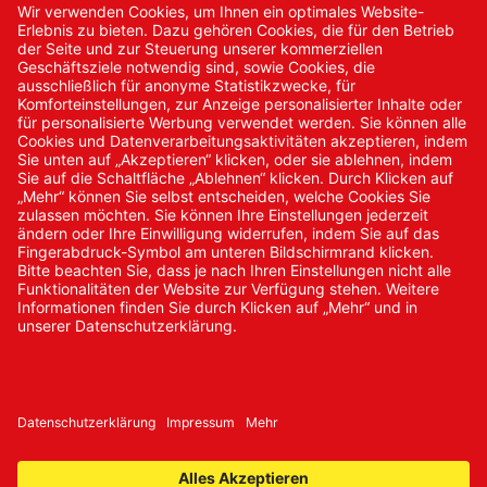
Kontakt
Kontakt/Anfrage
Neukundenanmeldung
Kennwort vergessen
Bestellungen
Sendung verfolgen
© 2024 Promed Vertriebsgesellschaft mbH | Alle Rechte
vorbehalten
* Alle Preise zzgl. gesetzlicher Mehrwertsteuer