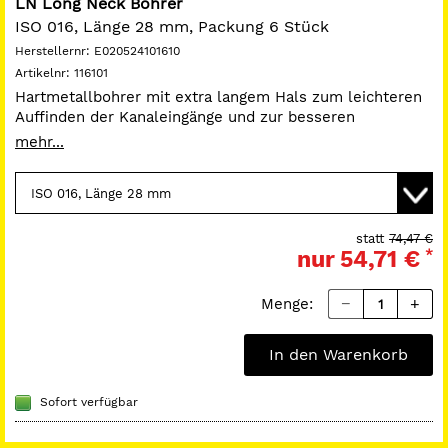
LN Long Neck Bohrer
ISO 016, Länge 28 mm, Packung 6 Stück
Herstellernr:
E020524101610
Artikelnr:
116101
Hartmetallbohrer mit extra langem Hals zum leichteren
Auffinden der Kanaleingänge und zur besseren
Entfernung von Wurzelstiften.
mehr...
statt
74,47 €
nur
54,71 €
*
Menge:
In den Warenkorb
Sofort verfügbar