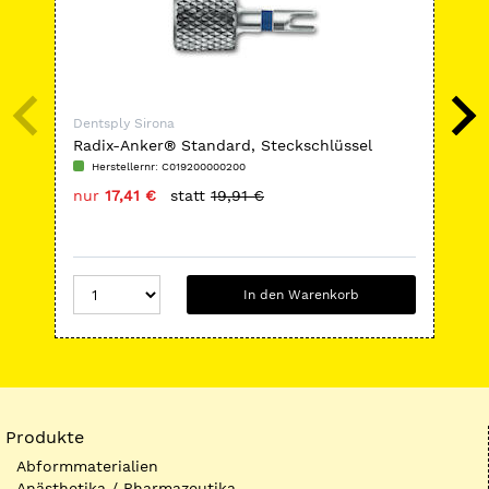
Dentsply Sirona
Den
Radix-Anker® Standard, Steckschlüssel
Pal
Herstellernr: C019200000200
H
nur
17,41 €
statt
19,91 €
nu
In den Warenkorb
Produkte
Abformmaterialien
Anästhetika / Pharmazeutika