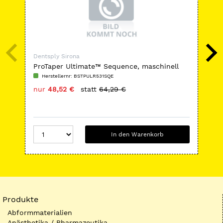
Dentsply Sirona
Den
ProTaper Ultimate™ Sequence, maschinell
Dyr
Herstellernr: BSTPULR531SQE
H
nur
48,52 €
statt
64,29 €
nu
In den Warenkorb
Produkte
Abformmaterialien
Anästhetika / Pharmazeutika