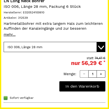
LN Long Neck Bohrer
ISO 006, Länge 28 mm, Packung 6 Stück
Herstellernr:
E020524100610
Artikelnr:
312539
Hartmetallbohrer mit extra langem Hals zum leichteren
Auffinden der Kanaleingänge und zur besseren
Entfernung von Wurzelstiften.
mehr...
statt
74,47 €
nur
56,29 €
*
Menge:
In den Warenkorb
Sofort verfügbar