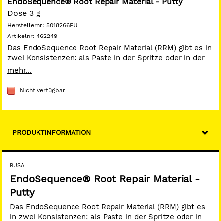
EndoSequence® Root Repair Material - Putty
Dose 3 g
Herstellernr:
5018266EU
Artikelnr:
462249
Das EndoSequence Root Repair Material (RRM) gibt es in
zwei Konsistenzen: als Paste in der Spritze oder in der
Dose. Besitzt viele der Eigenschaften des BC Sealers.
mehr...
Einfache Anwendung, kurze Abbindezeit, ideal für alle
Wurzelkanalreparaturen und Pulpaüberkappungen.
Nicht verfügbar
PRODUKTINFORMATION
BUSA
EndoSequence® Root Repair Material -
Putty
Das EndoSequence Root Repair Material (RRM) gibt es
in zwei Konsistenzen: als Paste in der Spritze oder in