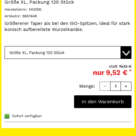
Größe XL, Packung 120 Stück
Herstellernr:
342006
Artikelnr:
8651648
Größererer Taper als bei den ISO-Spitzen, ideal für stark
konisch aufbereitete Wurzelkanäle.
statt
10,12 €
nur
9,52 €
*
Menge:
In den Warenkorb
Sofort verfügbar