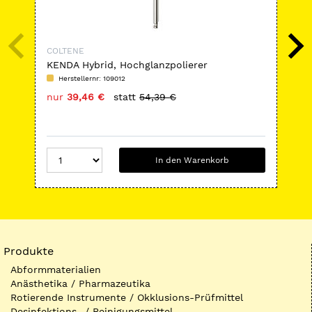
COLTENE
CO
KENDA Hybrid, Hochglanzpolierer
GI-
Herstellernr: 109012
H
nur
39,46 €
statt
54,39 €
nu
In den Warenkorb
Produkte
Abformmaterialien
Anästhetika / Pharmazeutika
Rotierende Instrumente / Okklusions-Prüfmittel
Desinfektions- / Reinigungsmittel