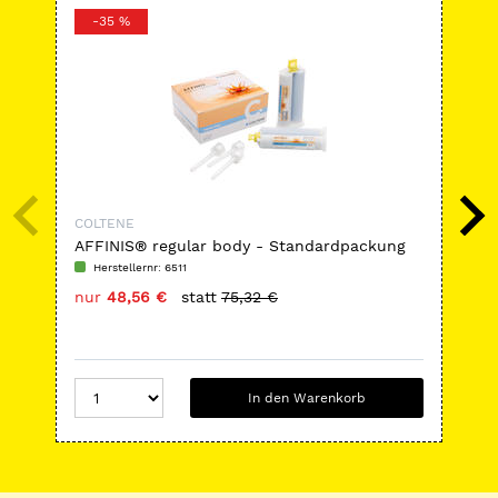
-35 %
-
COLTENE
CO
AFFINIS® regular body - Standardpackung
GI-
Herstellernr: 6511
H
nur
48,56 €
statt
75,32 €
nu
In den Warenkorb