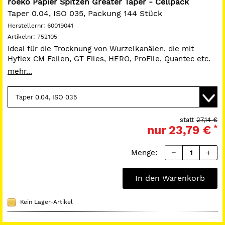
roeko Papier Spitzen Greater Taper - Cellpack
Taper 0.04, ISO 035, Packung 144 Stück
Herstellernr:
60019041
Artikelnr:
752105
Ideal für die Trocknung von Wurzelkanälen, die mit
Hyflex CM Feilen, GT Files, HERO, ProFile, Quantec etc.
aufbereitet wurden. Mit 4 % oder 6 % Taper erhältlich.
mehr...
Als Sortierung oder in Einzelgrößen. Der Durchmesser
der Spitze entspricht dem der ISO Größen. Länge 28
mm.
statt
27,14 €
nur
23,79 €
*
Menge:
In den Warenkorb
Kein Lager-Artikel