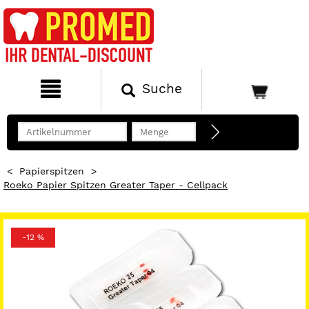
Suche
<
Papierspitzen
>
Roeko Papier Spitzen Greater Taper - Cellpack
-12 %