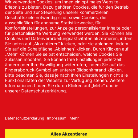
Kontakt
Kontakt/Anfrage
Neukundenanmeldung
Kennwort vergessen
Bestellungen
Sendung verfolgen
© 2024 Promed Vertriebsgesellschaft mbH | Alle Rechte
vorbehalten
* Alle Preise zzgl. gesetzlicher Mehrwertsteuer