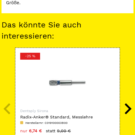
Größe.
Das könnte Sie auch
interessieren:
-25 %
-
Dentsply Sirona
Den
Radix-Anker® Standard, Messlehre
Rad
Ede
Herstellernr: C019100003B00
H
nur
6,74 €
statt
9,00 €
nu