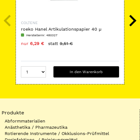
COLTENE
CO
roeko Hanel Artikulationspapier 40 µ
Lab
Herstellernr: 480327
H
nur
6,29 €
statt
9,51 €
nu
In den Warenkorb
Produkte
Abformmaterialien
Anästhetika / Pharmazeutika
Rotierende Instrumente / Okklusions-Prüfmittel
Desinfektions- / Reinigungsmittel