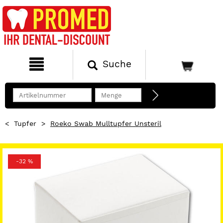
Suche
<
Tupfer
>
Roeko Swab Mulltupfer Unsteril
-32 %