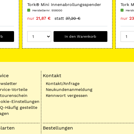
Tork® Mini Innenabrollungsspender
Tork 
Papie
Herstellernr: 558000
Herst
nur
21,87 €
statt
37,20 €
nur
23
rb
In den Warenkorb
vice
Kontakt
wsletter
Kontakt/Anfrage
rvice-Vorteile
Neukundenanmeldung
tourenschein
Kennwort vergessen
okie-Einstellungen
Q-Häufig gestellte
agen
larten
Bestellungen