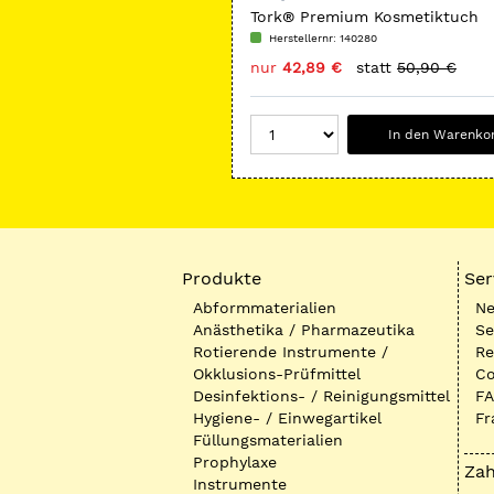
Tork® Premium Kosmetiktuch
Herstellernr: 140280
nur
42,89 €
statt
50,90 €
In den Warenko
Produkte
Ser
Abformmaterialien
Ne
Anästhetika / Pharmazeutika
Se
Rotierende Instrumente /
Re
Okklusions-Prüfmittel
Co
Desinfektions- / Reinigungsmittel
FA
Hygiene- / Einwegartikel
Fr
Füllungsmaterialien
Prophylaxe
Zah
Instrumente