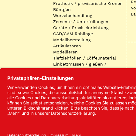
R
Prothetik / provisorische Kronen
Vo
Röntgen
La
Wurzelbehandlung
Zemente / Unterfüllungen
Geräte / Praxiseinrichtung
CAD/CAM Rohlinge
Modellherstellung
Artikulatoren
Modellieren
Tiefziehfolien / Löffelmaterial
Einbettmassen / gießen /
ausbetten / löten
Oberflächenbearbeitung
Keramik
Verblendmaterialien
Instrumente
Kieferorthopädie /
Klammerdrähte
Verschiedenes (Labor)