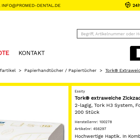
INFO@PROMED-DENTAL.DE
24
OTE
KONTAKT
fartikel
>
Papierhandtücher / Papiertücher
>
Tork® Extrawei
Essity
Tork® extraweiche Zickza
2-lagig, Tork H3 System, F
200 Stück
Herstellernr:
100278
Artikelnr:
456297
Hochwertige Haptik. In Komb