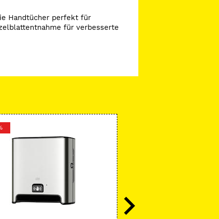
ie Handtücher perfekt für
zelblattentnahme für verbesserte
%
-36 %
Essity