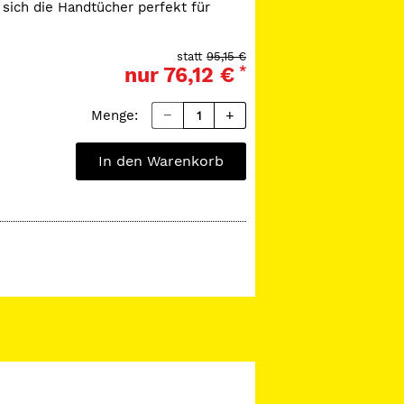
sich die Handtücher perfekt für
 Sie helfen, den Verbrauch zu
nk der Einzelblattentnahme für
statt
95,15 €
ngen.
nur
76,12 €
*
tt-Design
 mehr Hygiene durch
Menge:
In den Warenkorb