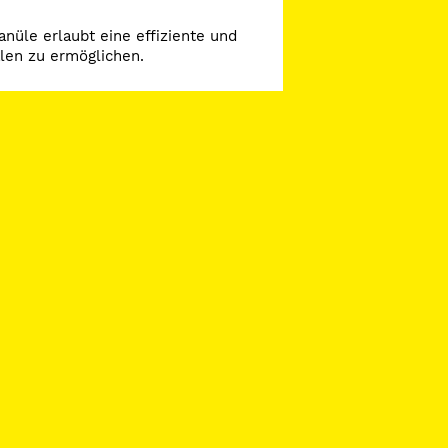
nüle erlaubt eine effiziente und
älen zu ermöglichen.