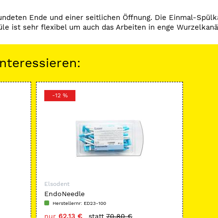
deten Ende und einer seitlichen Öffnung. Die Einmal-Spülka
le ist sehr flexibel um auch das Arbeiten in enge Wurzelkan
nteressieren:
-12 %
Elsodent
EndoNeedle
Herstellernr: ED23-100
nur
62,13 €
statt
70,80 €