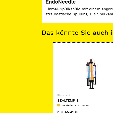
EndoNeedle
Einmal-Spülkanüle mit einem abgerun
atraumatische Spülung. Die Spülkanü
Das könnte Sie auch i
Elsodent
SEALTEMP S
Herstellernr: STDSC-8
nur
45,41 €