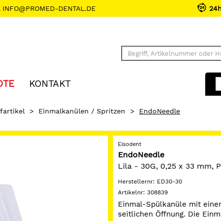
INFO@PROMED-DENTAL.DE
24
OTE
KONTAKT
fartikel
>
Einmalkanülen / Spritzen
>
EndoNeedle
Elsodent
EndoNeedle
Lila - 30G, 0,25 x 33 mm,
Herstellernr:
ED30-30
Artikelnr:
308839
Einmal-Spülkanüle mit eine
seitlichen Öffnung. Die Einm