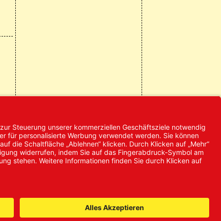
© 2024 Promed
Vertriebsgesellschaft mbH | Alle
Rechte vorbehalten
* Alle Preise zzgl. gesetzlicher
Mehrwertsteuer
it