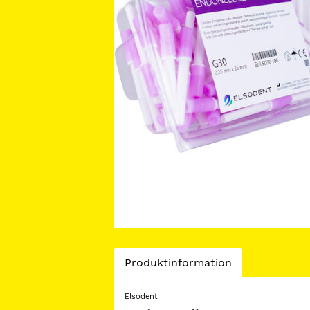
Current
Produktinformation
Tab:
Elsodent