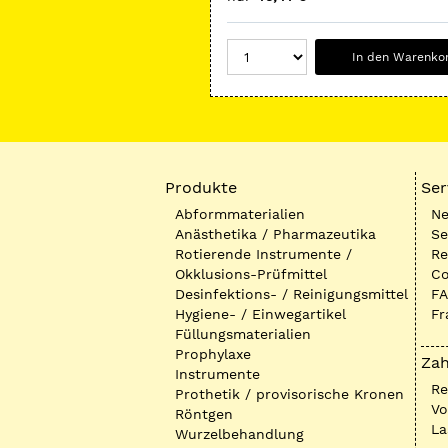
In den Warenko
Produkte
Ser
Abformmaterialien
Ne
Anästhetika / Pharmazeutika
Se
Rotierende Instrumente /
Re
Okklusions-Prüfmittel
Co
Desinfektions- / Reinigungsmittel
FA
Hygiene- / Einwegartikel
Fr
Füllungsmaterialien
Prophylaxe
Zah
Instrumente
R
Prothetik / provisorische Kronen
Vo
Röntgen
La
Wurzelbehandlung