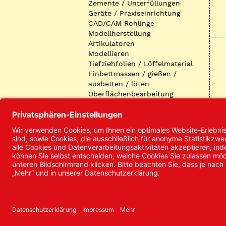
Zemente / Unterfüllungen
Geräte / Praxiseinrichtung
CAD/CAM Rohlinge
Modellherstellung
Artikulatoren
Modellieren
Tiefziehfolien / Löffelmaterial
Einbettmassen / gießen /
ausbetten / löten
Oberflächenbearbeitung
Keramik
Verblendmaterialien
Instrumente
Kieferorthopädie /
Klammerdrähte
Verschiedenes (Labor)
I