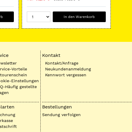
rb
In den Warenkorb
vice
Kontakt
wsletter
Kontakt/Anfrage
rvice-Vorteile
Neukundenanmeldung
tourenschein
Kennwort vergessen
okie-Einstellungen
Q-Häufig gestellte
agen
larten
Bestellungen
echnung
Sendung verfolgen
rkasse
stschrift