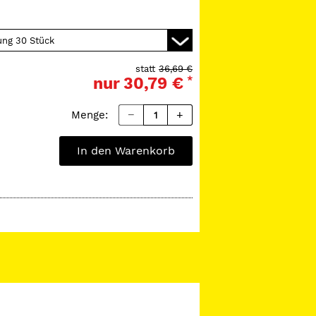
Die Spülkanüle ist sehr flexibel um
urzelkanälen zu ermöglichen.
statt
36,69 €
nur
30,79 €
*
Menge:
In den Warenkorb