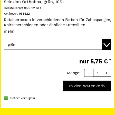
Selexion Orthobox, grün, 10St
Herstellernr:
958622 SLX
Artikelnr:
958622
Retainerboxen in verschiedenen Farben für Zahnspangen,
Knirscherschienen oder ähnliche Utensilien.
Maße (B x T x H): 8,3 x 7,2 x 4,4 cm
mehr...
nur
5,75 €
*
Menge:
In den Warenkorb
Sofort verfügbar