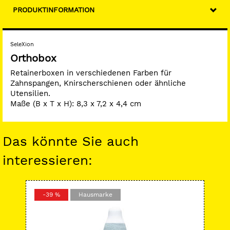
PRODUKTINFORMATION
SeleXion
Orthobox
Retainerboxen in verschiedenen Farben für
Zahnspangen, Knirscherschienen oder ähnliche
Utensilien.
Maße (B x T x H): 8,3 x 7,2 x 4,4 cm
Das könnte Sie auch
interessieren:
-39 %
Hausmarke
-