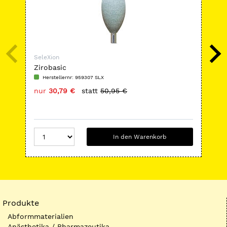
SeleXion
Sel
Zirobasic
Ar
Herstellernr: 959307 SLX
H
nur
30,79 €
statt
50,95 €
nu
In den Warenkorb
Produkte
Abformmaterialien
Anästhetika / Pharmazeutika