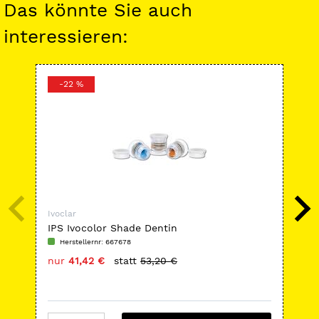
Das könnte Sie auch
interessieren:
-22 %
-
Ivoclar
Ivoc
IPS Ivocolor Shade Dentin
Ivo
Herstellernr: 667678
H
nur
41,42 €
statt
53,20 €
nu