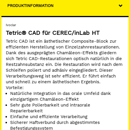
Inlays
PRODUKTINFORMATION
Onlays (z.B. okklusale Veneers, Teilkronen)
Kronen im Front- und Seitenzahnbereich
Ivoclar
Tetric® CAD für CEREC/inLab HT
Tetric CAD ist ein ästhetischer Composite-Block zur
effizienten Herstellung von Einzelzahnrestaurationen.
Dank des ausgeprägten Chamäleon-Effekts gliedern
sich Tetric CAD-Restaurationen optisch natürlich in die
Restzahnsubstanz ein. Die Restauration wird nach dem
Schleifen poliert und adhäsiv eingegliedert. Dieser
Verarbeitungsweg ist sehr effizient. Er führt einfach
und schnell zu einem ästhetischen Ergebnis.
Vorteile:
Natürliche Integration in das orale Umfeld dank
einzigartigem Chamäleon-Effekt
Sehr gute Polierbarkeit und intraorale
Reparierbarkeit
Einfache und effiziente Verarbeitung
Sicherer Haftverbund durch abgestimmtes
Befestigungssystem