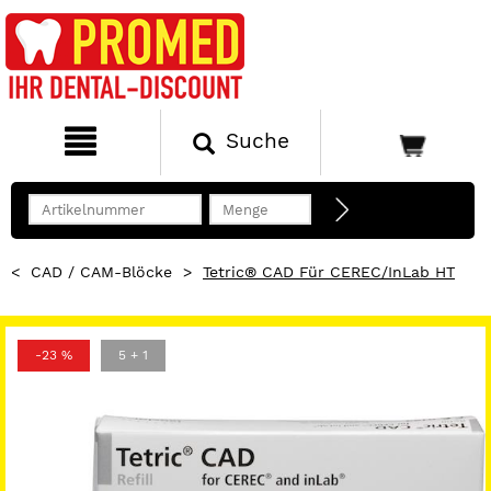
Suche
<
CAD / CAM-Blöcke
>
Tetric® CAD Für CEREC/inLab HT
-23 %
5 + 1