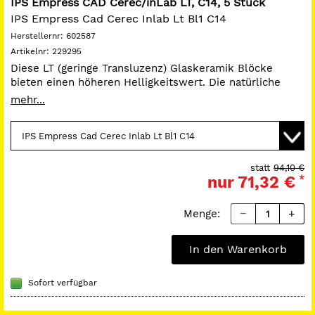
IPS Empress CAD Cerec/inLab LT, C14, 5 Stück
IPS Empress Cad Cerec Inlab Lt Bl1 C14
Herstellernr:
602587
Artikelnr:
229295
Diese LT (geringe Transluzenz) Glaskeramik Blöcke
bieten einen höheren Helligkeitswert. Die natürliche
Farbgebung und die geringe Tranzluzenz eignen sich
mehr...
vornehmlich für die Herstellung größerer
Restaurationen. Die Blöcke weisen eine natürliche
Fluoreszenz auf und ermöglichen somit eine
naturidentische Eingliederung zu den bestehenden
Zähnen.
statt
94,10 €
nur
71,32 €
*
Menge:
In den Warenkorb
Sofort verfügbar