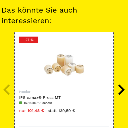
Das könnte Sie auch
interessieren:
-27 %
-
Ivoclar
Ivoc
IPS e.max® Press MT
SR 
Herstellernr: 668892
H
nur
101,48 €
statt
139,50 €
nu