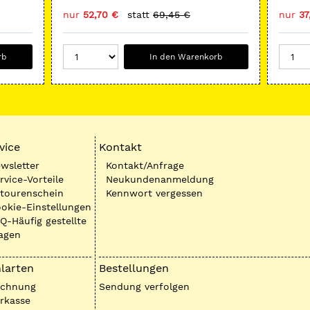
nur
52,70 €
statt
69,45 €
nur
37
rb
In den Warenkorb
vice
Kontakt
wsletter
Kontakt/Anfrage
rvice-Vorteile
Neukundenanmeldung
tourenschein
Kennwort vergessen
okie-Einstellungen
Q-Häufig gestellte
agen
larten
Bestellungen
echnung
Sendung verfolgen
rkasse