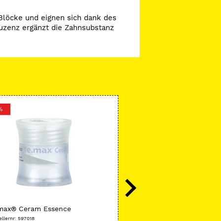
 Blöcke und eignen sich dank des
luzenz ergänzt die Zahnsubstanz
%
-25 %
Ivoclar
.max® Ceram Essence
VivaStyle® 16 % - Nachfü
ellernr: 597018
Herstellernr: 756181