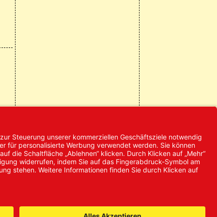
© 2024 Promed
Vertriebsgesellschaft mbH | Alle
Rechte vorbehalten
* Alle Preise zzgl. gesetzlicher
Mehrwertsteuer
it