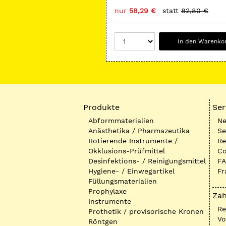
nur
58,29 €
statt
82,80 €
In den Warenko
Produkte
Ser
Abformmaterialien
Ne
Anästhetika / Pharmazeutika
Se
Rotierende Instrumente /
Re
Okklusions-Prüfmittel
Co
Desinfektions- / Reinigungsmittel
FA
Hygiene- / Einwegartikel
Fr
Füllungsmaterialien
Prophylaxe
Zah
Instrumente
R
Prothetik / provisorische Kronen
Vo
Röntgen