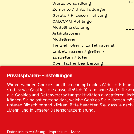
La
Wurzelbehandlung
Zemente / Unterfüllungen
Geräte / Praxiseinrichtung
CAD/CAM Rohlinge
Modellherstellung
Artikulatoren
Modellieren
Tiefziehfolien / Löffelmaterial
Einbettmassen / gießen /
ausbetten / löten
Oberflächenbearbeitung
Keramik
Verblendmaterialien
Instrumente
Kieferorthopädie /
Klammerdrähte
Verschiedenes (Labor)
I