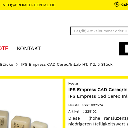
INFO@PROMED-DENTAL.DE
24
OTE
KONTAKT
Blöcke
>
IPS Empress CAD Cerec/inLab HT, I12, 5 Stück
Ivoclar
IPS Empress CAD Cerec/inL
IPS Empress Cad Cerec Inl
Herstellernr:
602524
Artikelnr:
229102
Diese HT (hohe Transluzenz)
niedrigeren Helligkeitswert 