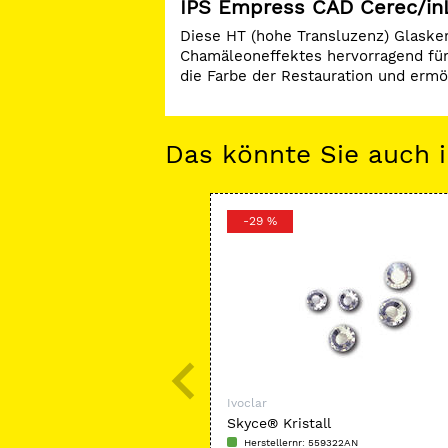
IPS Empress CAD Cerec/inL
Diese HT (hohe Transluzenz) Glasker
Chamäleoneffektes hervorragend für 
die Farbe der Restauration und ermögl
Das könnte Sie auch i
-29 %
Ivoclar
Skyce® Kristall
Herstellernr: 559322AN