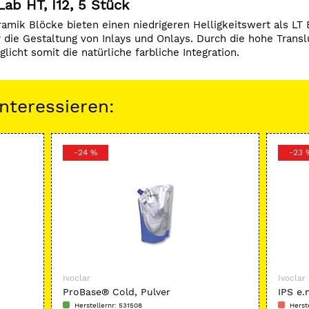
ab HT, I12, 5 Stück
amik Blöcke bieten einen niedrigeren Helligkeitswert als LT
die Gestaltung von Inlays und Onlays. Durch die hohe Trans
icht somit die natürliche farbliche Integration.
nteressieren:
-24 %
-23 
Ivoclar
Ivoclar
ProBase® Cold, Pulver
IPS e
Herstellernr: 531508
Herst