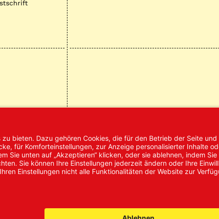
stschrift
mpressum
AGB
Datenschutz
Nachhaltigke