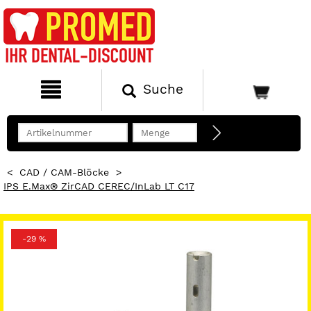
Suche
<
CAD / CAM-Blöcke
>
IPS E.max® ZirCAD CEREC/inLab LT C17
-29 %