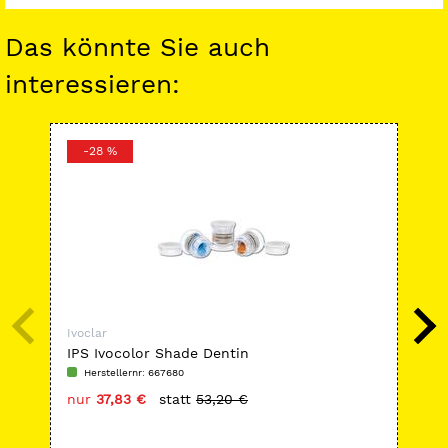
Das könnte Sie auch
interessieren:
-28 %
-
Ivoclar
Ivoc
IPS Ivocolor Shade Dentin
Akt
Na
Herstellernr: 667680
H
nur
37,83 €
statt
53,20 €
nu