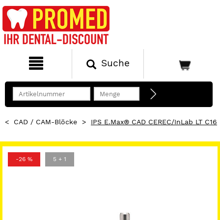
Suche
<
CAD / CAM-Blöcke
>
IPS E.max® CAD CEREC/inLab LT C16
-26 %
5 + 1