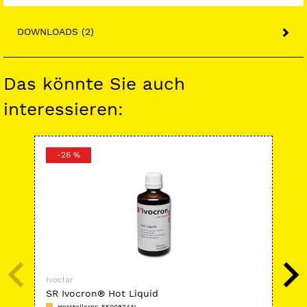
DOWNLOADS (2)
Das könnte Sie auch
interessieren:
-26 %
-
Ivoclar
Ivoc
SR Ivocron® Hot Liquid
Sky
Herstellernr: 550082AN
H