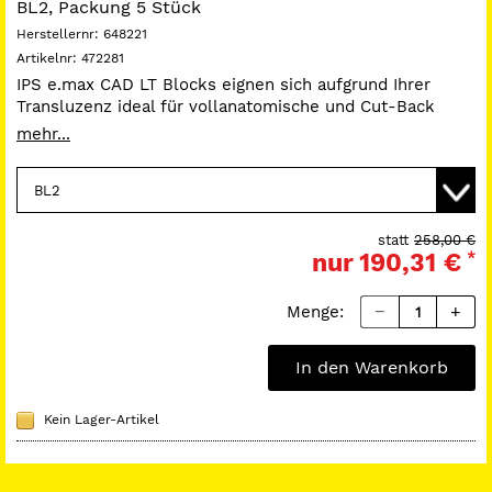
BL2, Packung 5 Stück
Herstellernr:
648221
Artikelnr:
472281
IPS e.max CAD LT Blocks eignen sich aufgrund Ihrer
Transluzenz ideal für vollanatomische und Cut-Back
Restaurationen. Je nach Patientenanforderung bietet der
mehr...
gleiche Block unterschiedlichste Möglichkeiten in Bezug
auf Effizienz und Ästhetik. Mit den LT Blocks ist es
möglich, in 1 Stunde eine fertige Krone herzustellen, die
anschließend konventionell befestigt werden kann.
statt
258,00 €
nur
190,31 €
*
Menge:
In den Warenkorb
Kein Lager-Artikel