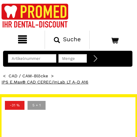
Suche
<
CAD / CAM-Blöcke
>
IPS E.max® CAD CEREC/inLab LT A-D A16
-31 %
5 + 1