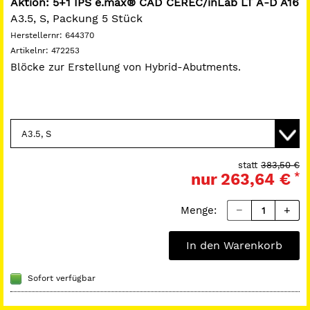
Aktion: 5+1 IPS e.max® CAD CEREC/inLab LT A-D A16
A3.5, S, Packung 5 Stück
Herstellernr:
644370
Artikelnr:
472253
Blöcke zur Erstellung von Hybrid-Abutments.
statt
383,50 €
nur
263,64 €
*
Menge:
In den Warenkorb
Sofort verfügbar