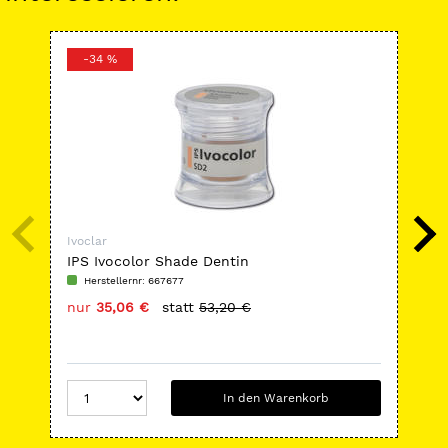
-34 %
-
Ivoclar
Ivoc
IPS Ivocolor Shade Dentin
Ivo
Herstellernr: 667677
H
nur
35,06 €
statt
53,20 €
nu
In den Warenkorb