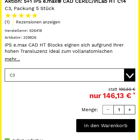
Aktion: 5+1 IPS e.max® CAD CEREC/inLab HT C14
C3, Packung 5 Stück
(1)
Rezensionen anzeigen
Herstellernr:
626418
Artikelnr:
329826
IPS e.max CAD HT Blocks eignen sich aufgrund Ihrer
hohen Transluzenz ideal zum vollanatomischen
Schleifen (Maltechnik) von Inlays, Onlays, Teilkronen und
mehr...
Veneers.
statt
190,50 €
nur
146,13 €
*
Menge:
In den Warenkorb