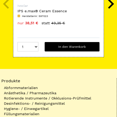
Ivoclar
Ivoc
IPS e.max® Ceram Essence
SR
Herstellernr: 597023
H
nur
38,51 €
statt
49,35 €
nu
In den Warenkorb
Produkte
Abformmaterialien
Anästhetika / Pharmazeutika
Rotierende Instrumente / Okklusions-Prüfmittel
Desinfektions- / Reinigungsmittel
Hygiene- / Einwegartikel
Füllungsmaterialien