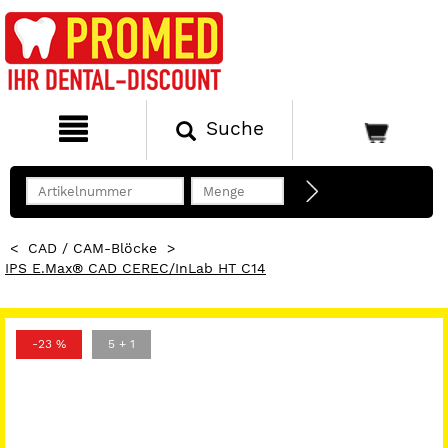
Suche
<
CAD / CAM-Blöcke
>
IPS E.max® CAD CEREC/inLab HT C14
-23 %
5 + 1