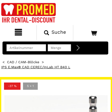
Suche
<
CAD / CAM-Blöcke
>
IPS E.max® CAD CEREC/inLab HT B40 L
-37 %
5 + 1