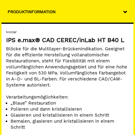
endständiger Pfeiler)
Implantatgetragene Hybrid-Versorgungen (Hybrid-
PRODUKTINFORMATION
Abutments, Hybrid-Abutment-Kronen)
Veneers und okklusale Veneers
Inlays, Onlays, Teilkronen
Ivoclar
IPS e.max® CAD CEREC/inLab HT B40 L
Vorteile:
Blöcke für die Multilayer-Brückenindikation. Geeignet
Ausgezeichnete Ästhetik mit hoher Biegefestigkeit von
für die effiziente Herstellung vollanatomischer
530 MPa
Restaurationen, steht für Flexibilität mit einem
Breites Restaurationsspektrum für Ihre CAD/CAM
vollumfänglichen Anwendungsgebiet und für eine hohe
Anwendung chairside
Festigkeit von 530 MPa. Vollumfängliches Farbangebot
Konventionelle, adhäsive oder selbstadhäsive
in A–D- und BL-Farben. Für verschiedene CAD/CAM-
Befestigung
Systeme autorisiert.
Verarbeitungsmöglichkeiten:
„Blaue” Restauration
Polieren und dann kristallisieren
Glasieren und kristallisieren in einem Schritt
Bemalen, glasieren und kristallisieren in einem
Schritt