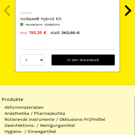
Ivoclar
Ivoc
IvoBase® Hybrid Kit
Akt
Na
Herstellernr: 628883AN
H
nur
195,35 €
statt
262,50 €
nu
In den Warenkorb
Produkte
Abformmaterialien
Anästhetika / Pharmazeutika
Rotierende Instrumente / Okklusions-Prüfmittel
Desinfektions- / Reinigungsmittel
Hygiene- / Einwegartikel