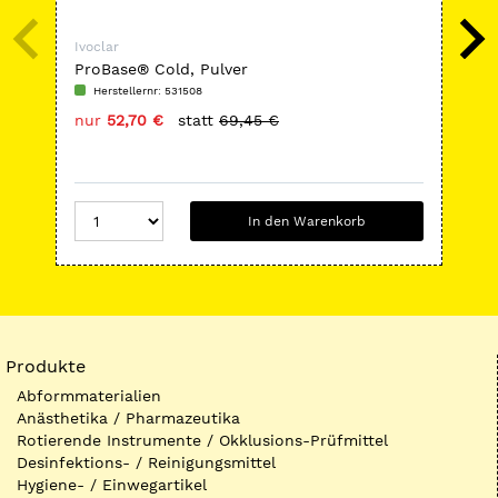
Ivoclar
Ivoc
ProBase® Cold, Pulver
IPS
Herstellernr: 531508
H
nur
52,70 €
statt
69,45 €
nu
In den Warenkorb
Produkte
Abformmaterialien
Anästhetika / Pharmazeutika
Rotierende Instrumente / Okklusions-Prüfmittel
Desinfektions- / Reinigungsmittel
Hygiene- / Einwegartikel