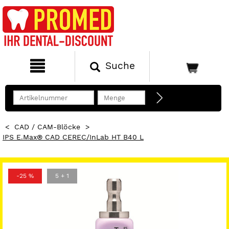
Suche
<
CAD / CAM-Blöcke
>
IPS E.max® CAD CEREC/inLab HT B40 L
-25 %
5 + 1