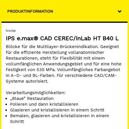
endständiger Pfeiler)
Implantatgetragene Hybrid-Versorgungen (Hybrid-
PRODUKTINFORMATION
Abutments, Hybrid-Abutment-Kronen)
Veneers und okklusale Veneers
Inlays, Onlays, Teilkronen
Ivoclar
IPS e.max® CAD CEREC/inLab HT B40 L
Vorteile:
Blöcke für die Multilayer-Brückenindikation. Geeignet
Ausgezeichnete Ästhetik mit hoher Biegefestigkeit von
für die effiziente Herstellung vollanatomischer
530 MPa
Restaurationen, steht für Flexibilität mit einem
Breites Restaurationsspektrum für Ihre CAD/CAM
vollumfänglichen Anwendungsgebiet und für eine hohe
Anwendung chairside
Festigkeit von 530 MPa. Vollumfängliches Farbangebot
Konventionelle, adhäsive oder selbstadhäsive
in A–D- und BL-Farben. Für verschiedene CAD/CAM-
Befestigung
Systeme autorisiert.
Verarbeitungsmöglichkeiten:
„Blaue” Restauration
Polieren und dann kristallisieren
Glasieren und kristallisieren in einem Schritt
Bemalen, glasieren und kristallisieren in einem
Schritt