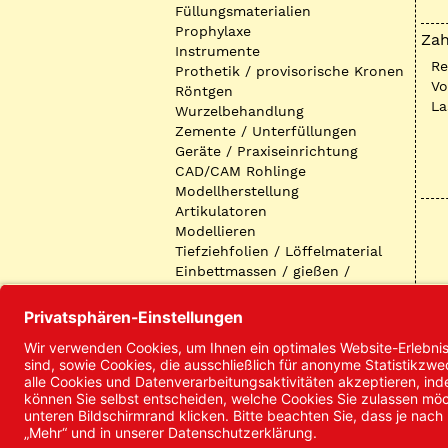
Füllungsmaterialien
Prophylaxe
Zah
Instrumente
R
Prothetik / provisorische Kronen
Vo
Röntgen
La
Wurzelbehandlung
Zemente / Unterfüllungen
Geräte / Praxiseinrichtung
CAD/CAM Rohlinge
Modellherstellung
Artikulatoren
Modellieren
Tiefziehfolien / Löffelmaterial
Einbettmassen / gießen /
ausbetten / löten
Oberflächenbearbeitung
Keramik
Verblendmaterialien
Instrumente
Kieferorthopädie /
Klammerdrähte
Verschiedenes (Labor)