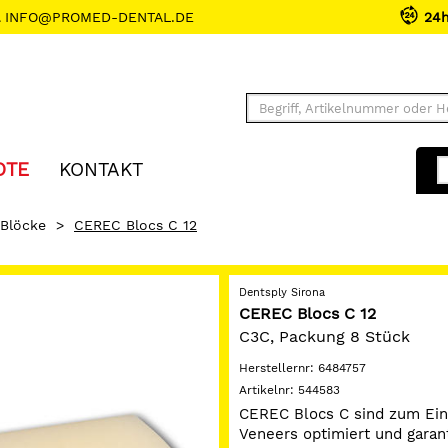
INFO@PROMED-DENTAL.DE
24
OTE
KONTAKT
Blöcke
>
CEREC Blocs C 12
Dentsply Sirona
CEREC Blocs C 12
C3C, Packung 8 Stück
Herstellernr:
6484757
Artikelnr:
544583
CEREC Blocs C sind zum Eins
Veneers optimiert und garant