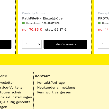
Dentsply Sirona
Dentspl
PathFile® - Einzelgröße
PROTA
Gutta
Herstellernr: A001523101303
Herst
nur
70,85 €
statt
95,37 €
nur
14
rb
In den Warenkorb
vice
Kontakt
wsletter
Kontakt/Anfrage
rvice-Vorteile
Neukundenanmeldung
tourenschein
Kennwort vergessen
okie-Einstellungen
Q-Häufig gestellte
agen