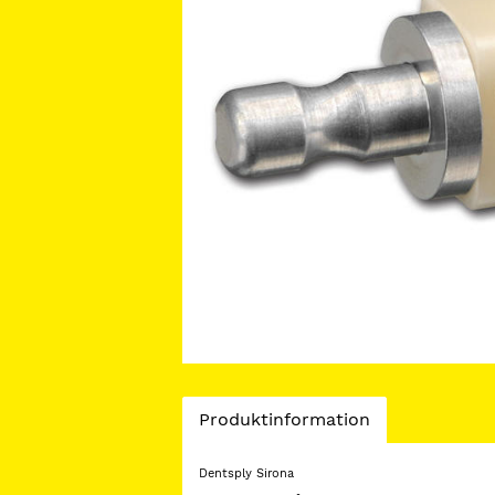
Current
Produktinformation
Tab:
Dentsply Sirona