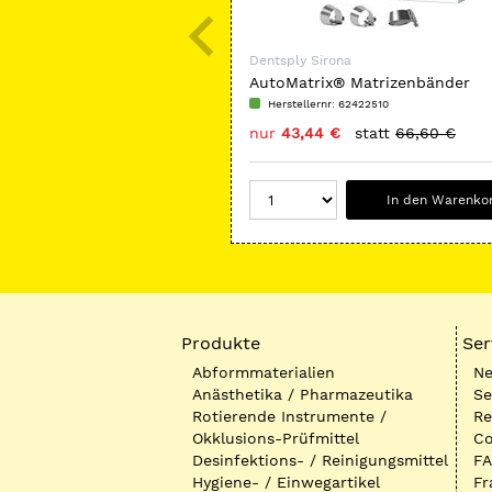
Dentsply Sirona
AutoMatrix® Matrizenbänder
Herstellernr: 62422510
nur
43,44 €
statt
66,60 €
In den Warenko
Produkte
Ser
Abformmaterialien
Ne
Anästhetika / Pharmazeutika
Se
Rotierende Instrumente /
Re
Okklusions-Prüfmittel
Co
Desinfektions- / Reinigungsmittel
FA
Hygiene- / Einwegartikel
Fr