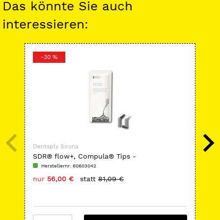
Das könnte Sie auch
interessieren:
-30 %
-
Dentsply Sirona
Den
SDR® flow+, Compula® Tips -
XCP
Nachfüllpackung
Herstellernr: 60603042
H
nur
56,00 €
statt
81,09 €
nu