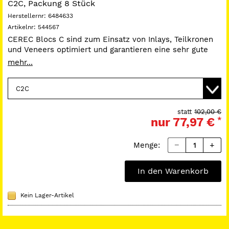
C2C, Packung 8 Stück
Herstellernr:
6484633
Artikelnr:
544567
CEREC Blocs C sind zum Einsatz von Inlays, Teilkronen
und Veneers optimiert und garantieren eine sehr gute
farbliche Integration in die Restzahnsubstanz von
mehr...
Restaurationen, bei einer gleichzeitigen klinischen
Überlebensrate von 90 % nach 10 Jahren. Das Material
überzeugt durch seine antagonistenfreundlichen
Abrasionseigenschaften, die in Kombination mit
optimalen Lichtleiteffekten und Weißfluoreszenz zu
statt
102,00 €
nur
77,97 €
*
höchst stabilen, ästhetischen Ergebnissen führen.
Hohe Transluzenz und Chamäleoneffekt
Schmelzähnliche Abrasionseigenschaften
Menge:
Sehr gute Polierbarkeit
Super schnelles Material, da keine Glasur nötig ist
In den Warenkorb
Kein Lager-Artikel